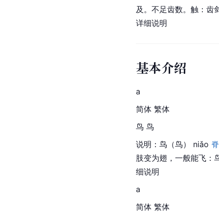
及。不足齿数。触：齿
详细说明
基本介绍
a
简体 繁体
鸟 鸟
说明：鸟（鸟） niǎo 
脊
肢变为翅，一般能飞：
细说明
a
简体 繁体