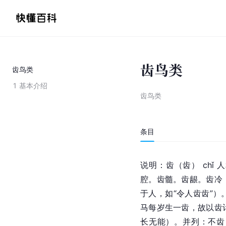
齿鸟类
齿鸟类
1
基本介绍
齿鸟类
条目
说明：齿（齿） chǐ
腔。齿髓。齿龈。齿冷
于人，如“令人齿齿”
马每岁生一齿，故以齿
长无能）。并列：不齿