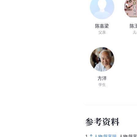
陈嘉梁
陈
父亲
儿
方洋
学生
参
考
资
料
1.
人物:陈富瑞
.
人物:陈富