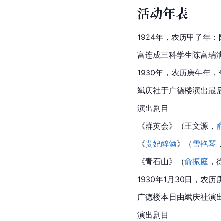
活动年表
1924年，农历甲子年
富连成三科学生陈富瑞
1930年，农历庚午年
斌庆社于广德楼演出最
演出剧目
《群英会》（
王文源
，
《
贵妃醉酒
》（
雪艳琴
《
青石山
》（
俞振庭
，
1930年1月30日，农
广德楼本日由斌庆社演
演出剧目