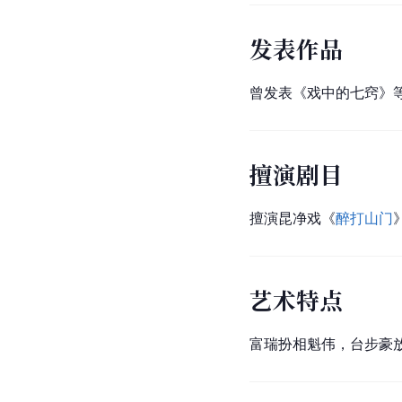
发表作品
曾发表《戏中的七窍》
擅演剧目
擅演昆净戏《
醉打山门
艺术特点
富瑞扮相魁伟，台步豪