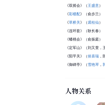
《双摇会》（
王盛意
）
《
彩楼配
》（俞步兰）
《
草桥关
》（
裘桂仙
）
《
连环套
》（耿长春）
《蟠桃会》（俞振庭）
《
定军山
》（刘又萱，
《
阳平关
》（
侯喜瑞
，
《御碑亭》（
雪艳琴
，
人
物
关
系