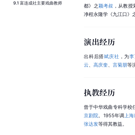
9.1
富连成社主要戏曲教师
都》之
颖考叔
，从教授
净程永隆学《九江口》
演出经历
出科后搭
斌庆社
，为
李
云
、
高庆奎
、
言菊朋
等
执教经历
曾于中华戏曲专科学校任
京剧院
。1955年调
上海
张达发
等得其教益。