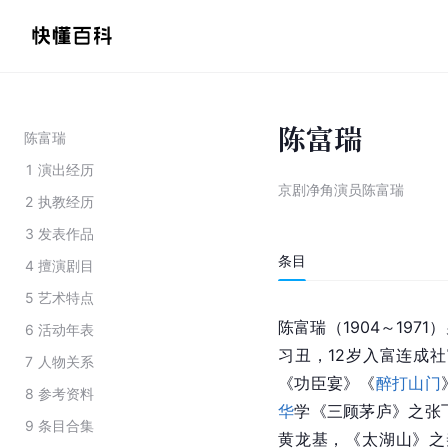
陈富瑞
陈富瑞
1
演出经历
京剧净角演员陈富瑞
2
执教经历
3
发表作品
条目
4
擅演剧目
5
艺术特点
陈富瑞（1904～197
6
活动年表
习丑，12岁入富连成
7
人物关系
《功臣宴》《
醉打山门
8
参考资料
华
学《三顾茅庐》之张
9
条目合集
黄龙基，《太湖山》之