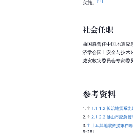
[
11
]
实施。
社会任职
曲国胜曾任中国地震应
济学会国土安全与技术
减灾救灾委员会专家委
参
考
资
料
1.
1.1
1.2
长治地震系统
2.
2.1
2.2
佛山市应急管
3.
土耳其地震救援难在哪
6-28].