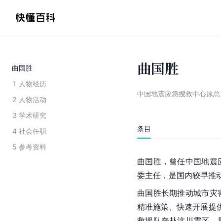
曲国胜
曲国胜
1
人物经历
中国地震应急搜救中心原总
2
人物活动
3
学术研究
条目
4
社会任职
5
参考资料
曲国胜，曾任中国地震
委主任，是国内较早推动
曲国胜长期推动城市灾
精准施策、快速开展提供
救援队奔赴汶川震区，