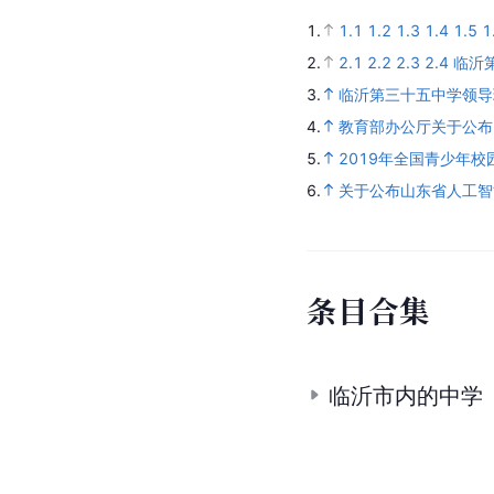
1.
1.1
1.2
1.3
1.4
1.5
1
2.
2.1
2.2
2.3
2.4
临沂
3.
临沂第三十五中学领导
4.
教育部办公厅关于公布
5.
2019年全国青少年
6.
关于公布山东省人工智
条
目
合
集
临沂市内的中学