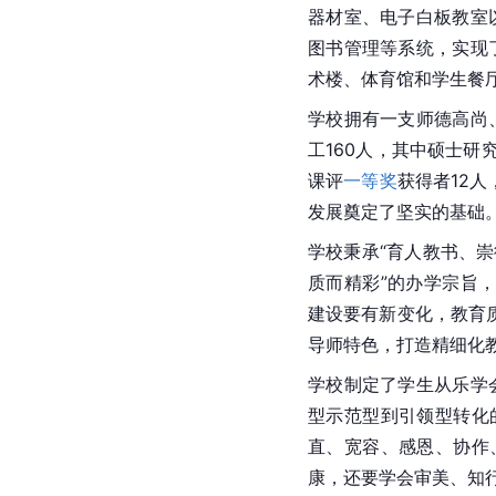
器材室、电子白板教室
图书管理等系统，实现
术楼、体育馆和学生餐
学校拥有一支师德高尚
工160人，其中硕士研
课评
一等奖
获得者12
发展
奠定了坚实的基础
学校秉承“育人教书、崇
质而精彩”的办学宗旨
建设要有新变化，教育
导师特色，打造精细化
学校制定了学生从乐学
型示范型到引领型转化
直、宽容、感恩、协作
康，还要学会审美、知行