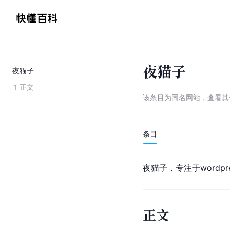
夜猫子
夜猫子
1
正文
该条目为
同名网站
，
查看
其
条目
夜猫子，专注于wordp
正文