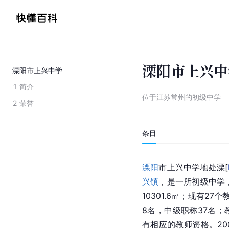
溧阳市上兴中
溧阳市上兴中学
1
简介
位于江苏常州的初级中学
2
荣誉
条目
溧阳
市上兴中学地处
溧
[
兴镇
，是一所初级中学，
10301.6㎡；现有2
8名，中级职称37名；
有相应的教师资格。20