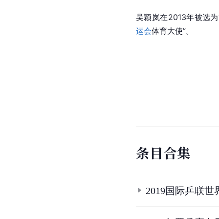
吴颖岚在2013年被选
运会
体育大使”。
条
目
合
集
2019国际乒联