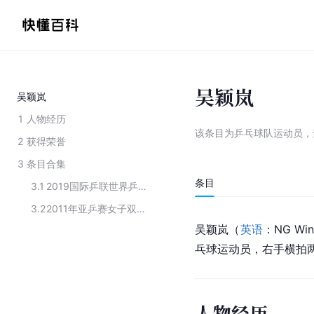
吴颖岚
吴颖岚
1
人物经历
该条目为
乒乓球队运动员
，
2
获得荣誉
3
条目合集
条目
3.1
2019国际乒联世界乒乓球锦标赛中国香港队名单
3.2
2011年亚乒赛女子双打三甲
吴颖岚（
英语
：NG Wi
乓球运动员，右手横拍
人物经历