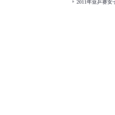
2011年亚乒赛