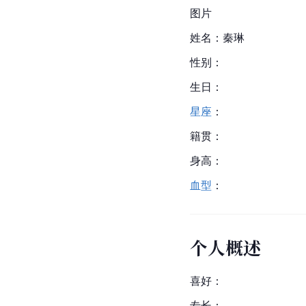
图片
姓名：秦琳
性别：
生日：
星座
：
籍贯：
身高：
血型
：
个人概述
喜好：
专长：