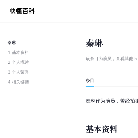
秦琳
秦琳
1
基本资料
该条目为
演员
，
查看
其他
5
2
个人概述
3
个人荣誉
条目
4
相关链接
秦琳作为演员，曾经拍摄过
基本资料