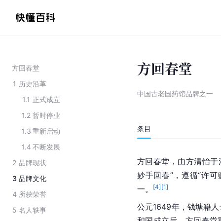
方回春堂
方回春堂
1
历史沿革
中国古老国药馆品牌之一
1.1
正式成立
1.2
暂时停业
条目
1.3
重新启动
1.4
不断发展
方回春堂，由方清怡于
2
品牌现状
妙手回春”，遵循“许
3
品牌文化
[
4
]
[
1
]
一。
4
所获荣誉
公元1649年，钱塘籍
5
名人轶事
和国成立后，方回春堂重