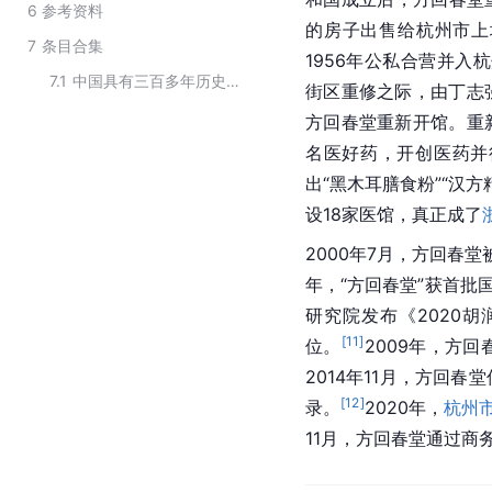
6
参考资料
的房子出售给杭州市上
7
条目合集
1956年公私合营并入
7.1
中国具有三百多年历史的国药馆
街区重修之际，由丁志
方回春堂重新开馆。重
名医好药，开创医药并
出“黑木耳膳食粉”“汉方
设18家医馆，真正成了
2000年7月，方回春堂
年，“方回春堂”获首批
研究院发布《2020
[
11
]
位。
2009年，方
2014年11月，方回
[
12
]
录。
2020年，
杭州
11月，方回春堂通过商