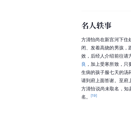
名人轶事
方清怡尚在新宫河下住
闭、发着高烧的男孩，
效，后经人介绍前往请
良
，加上受寒所致，只
生病的孩子服七天的汤
请到府上面答谢。至府
方清怡说尚未取名，知
[
19
]
名。