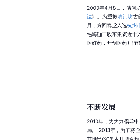
2000年4月8日，清
法
》。为重振
清河坊
古
月，方回春堂入选
杭州
毛海耞三股东集资近千
医好药，开创医药并行
不断发展
2010年，为大力倡导
局。 2013年，为
其推出的“黑木耳膳食粉