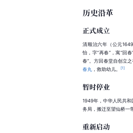
历史沿革
正式成立
清顺治六年（公元164
怡，字“再春”，寓“回
春”。方回春堂自创立
[
1
]
春丸
，救助幼儿。
暂时停业
1949年，中华人民共
务局，搬迁至望仙桥一带
重新启动