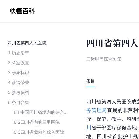
四川省第四人
四川省第四人民医院
1
历史沿革
三级甲等综合医院
2
科室设置
3
形象标识
条目
4
获得荣誉
5
参考资料
四川省第四人民医院成立
6
条目合集
务管理局
直属的非营利
6.1
中国四川省境内的综合性医院
疗、保健、教学、科研
6.2
四川省内的三甲医院
川
省干部医疗保健基地
6.3
四川省境内的综合医院
地、四川省首批护士规