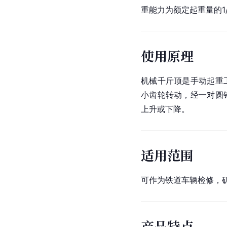
重能力为额定起重量的1
使用原理
机械千斤顶是手动
起重
小齿轮转动，经一对
圆
上升或下降。
适用范围
可作为铁道车辆检修，
产品特点