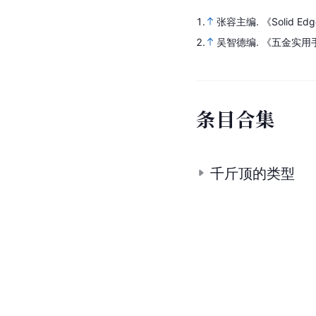
1.
张容主编.
《Solid 
2.
吴智德编.
《五金实用手
条
目
合
集
千斤顶的类型