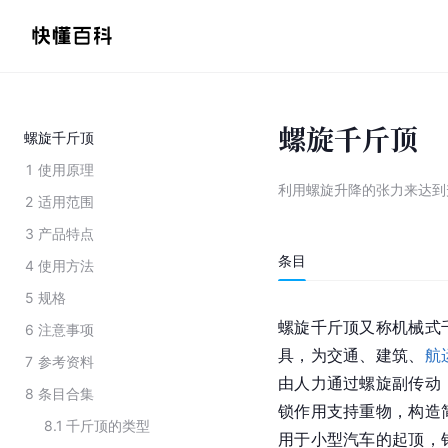
螺旋千斤顶
螺旋千斤顶
1
使用原理
利用螺旋升降的张力来达到
2
适用范围
3
产品特点
条目
4
使用方法
5
规格
螺旋千斤顶又称机械式
6
注意事项
具，为交通、建筑、
航
7
参考资料
由人力通过螺旋副传动
8
条目合集
锁作用支持重物，构造
8.1
千斤顶的类型
用于小型汽车的起顶，