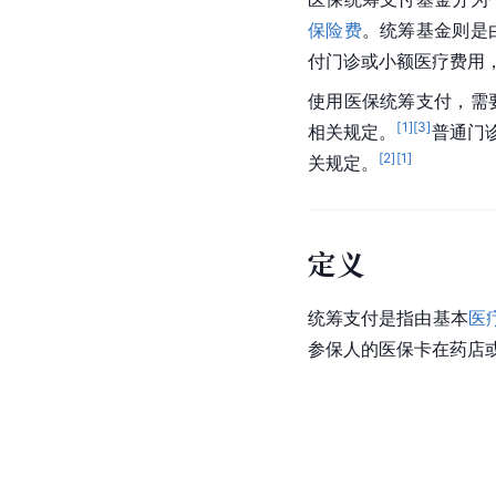
保险费
。统筹基金则是
付门诊或小额医疗费用
使用医保统筹支付，需
[
1
]
[
3
]
相关规定。
普通门
[
2
]
[
1
]
关规定。
定义
统筹支付是指由基本
医
参保人的医保卡在药店