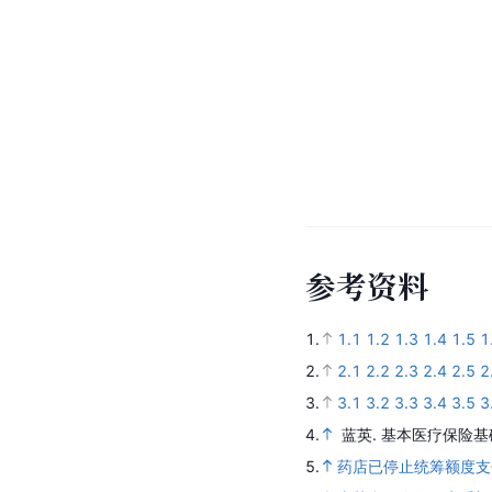
参
考
资
料
1.
1.1
1.2
1.3
1.4
1.5
1
2.
2.1
2.2
2.3
2.4
2.5
2
3.
3.1
3.2
3.3
3.4
3.5
3
4.
蓝英.
基本医疗保险基
5.
药店已停止统筹额度支