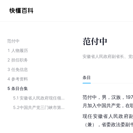
范付中
范付中
1
人物履历
安徽省人民政府副省长、党
2
担任职务
3
任免信息
条目
4
参考资料
5
条目合集
范付中，男，
汉族
，19
5.1
安徽省人民政府现任领导
月加入
中国共产党
，在
5.2
中国共产党三门峡市第八届委员会常务委员会委员
现任安徽省人民政府
（兼），省委政法委副