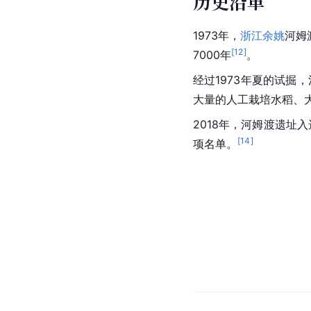
历史沿革
1973年，
浙江余姚
河姆
[
12
]
7000年
。
经过1973年夏的试掘，
大量的人工栽培水稻、
2018年，河姆渡遗址入
[
14
]
项名单。