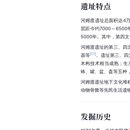
遗址特点
河姆渡遗址总面积达4
层距今约7000～650
5000年。其中，第四
河姆渡遗址的第三、四
[
11
]
器等
。遗址第三、四
木构技术相当成熟；生
钵、罐、盆、盘等五种
河姆渡遗址地下文化堆
动物骨骼等先民生活遗
发掘历史