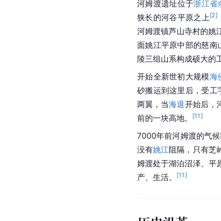
河姆渡遗址位于
浙江省
[
2
]
狭长的河谷平原之上
河姆渡镇芦山寺村的姚
面姚江平原中部的慈南
陵三组山系构成硕大的
开始全新世初大规模
海
砂搬运到这里后，受工
两翼，当
海退
开始后，
[
11
]
前的一块高地。
7000年前河姆渡的气
没有
姚江
阻隔，只有芝
姆渡处于湖泊沼泽、平
[
11
]
产、生活。