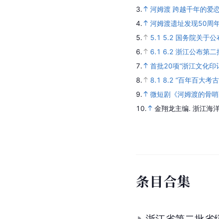
3.
河姆渡 跨越千年的爱
4.
河姆渡遗址发现50周
5.
5.1
5.2
国务院关于公
6.
6.1
6.2
浙江公布第二
7.
首批20项“浙江文化印
8.
8.1
8.2
“百年百大考
9.
微短剧《河姆渡的骨哨
10.
金翔龙主编.
浙江海
条
目
合
集