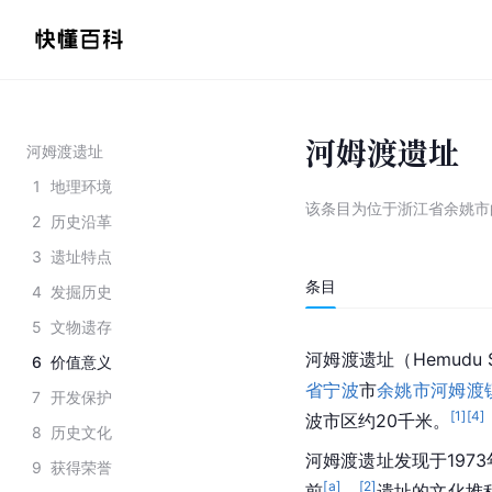
河姆渡遗址
河姆渡遗址
1
地理环境
该条目为
位于浙江省余姚市
2
历史沿革
3
遗址特点
条目
4
发掘历史
5
文物遗存
河姆渡遗址（Hemudu S
6
价值意义
省
宁波
市
余姚市
河姆渡
7
开发保护
[
1
]
[
4
]
波市区约20千米。
8
历史文化
河姆渡遗址发现于1973
9
获得荣誉
[a]
[
2
]
前
。
遗址的文化堆