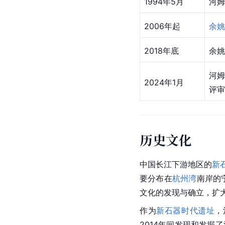
1994年5月
河姆
2006年起
余姚
2018年底
余姚
河
2024年1月
评审
历史文化
中国长江下游地区的
新
要分布在
杭州湾
南岸的
文化的发现与确立，扩
作为
新石器时代遗址
，
2014年间发现和发掘