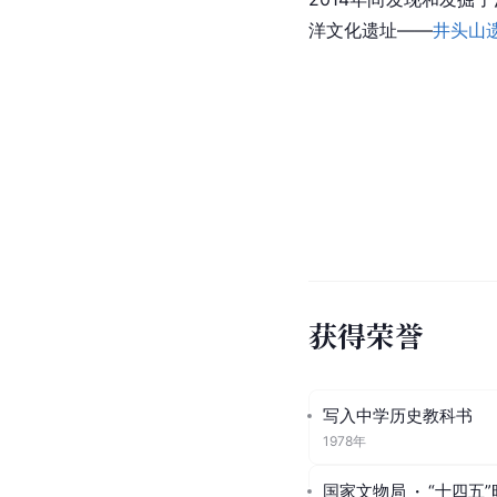
洋文化遗址——
井头山
获得荣誉
写入中学历史教科书
1978年
国家文物局
·
“十四五