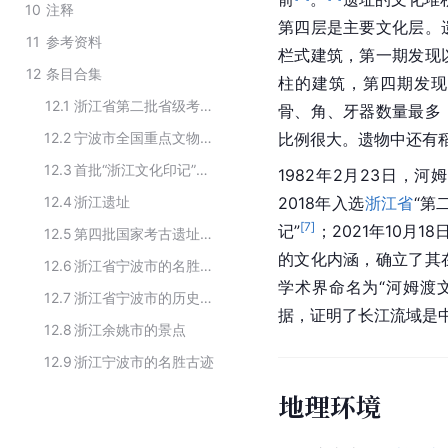
10
注释
第四层是主要文化层。
11
参考资料
栏式建筑，第一期发现
12
条目合集
柱的建筑，第四期发现坩
12.1
浙江省第二批省级考古遗址公园
骨、角、牙器数量最多
12.2
宁波市全国重点文物保护单位
比例很大。遗物中还有
12.3
首批“浙江文化印记”名单
1982年2月23日，
12.4
浙江遗址
2018年入选
浙江省
“第
[
7
]
记”
；2021年10月1
12.5
第四批国家考古遗址公园立项名单
的文化内涵，确立了其
12.6
浙江省宁波市的名胜古迹
学术界命名为“河姆渡
12.7
浙江省宁波市的历史遗迹
据，证明了长江流域是
12.8
浙江余姚市的景点
12.9
浙江宁波市的名胜古迹
地理环境