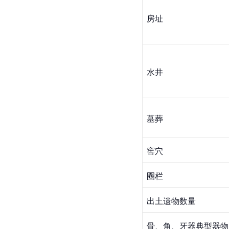
房址
水井
墓葬
窖穴
圈栏
出土遗物数量
骨、角、牙器典型器物