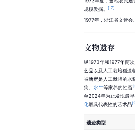
1973年夏，当地农民
[
17
]
规模发掘。
1977年，浙江省文管
文物遗存
经1973年和1977
艺品以及人工栽培稻遗物
被断定是人工栽培的水
[
狗、
水牛
等家养的牲畜
至2024年为止发现最
[
化
最具代表性的艺术品
遗迹类型