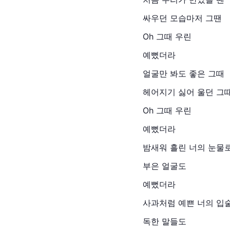
싸우던 모습마저 그땐
Oh 그때 우린
예뻤더라
얼굴만 봐도 좋은 그때
헤어지기 싫어 울던 그
Oh 그때 우린
예뻤더라
밤새워 흘린 너의 눈물
부은 얼굴도
예뻤더라
사과처럼 예쁜 너의 입
독한 말들도