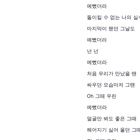
예뻤더라
돌이킬 수 없는 나의 실
마지막이 됐던 그날도
예뻤더라
넌 넌
예뻤더라
처음 우리가 만났을 땐
싸우던 모습마저 그땐
Oh 그때 우린
예뻤더라
얼굴만 봐도 좋은 그때
헤어지기 싫어 울던 그