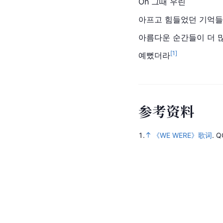
Oh 그때 우린
아프고 힘들었던 기억들
아름다운 순간들이 더 
[
1
]
예뻤더라
参
考
资
料
1.
《WE WERE》歌词
.
Q