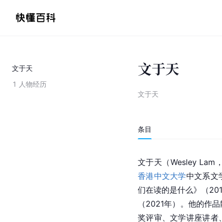
文于天
文于天
1
人物经历
文于天
条目
文于天（Wesley La
香港中文大学
中文系文
们在读的是什么》（20
（2021年）。他的作
奖评审、文学讲座讲者