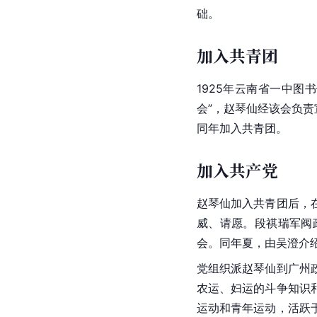
础。
加入共青团
1925年
云南省
一中图书
会”，赵琴仙经该会负
同年加入共青团。
加入共产党
赵琴仙加入共青团后，在
威、请愿。段祺瑞军阀政
会。同年夏，由吴澄介
党组织派赵琴仙到广州
农运、妇运的斗争知识
运动和青年运动，活跃