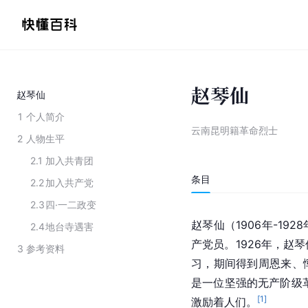
赵琴仙
赵琴仙
1
个人简介
云南昆明籍革命烈士
2
人物生平
2.1
加入共青团
条目
2.2
加入共产党
2.3
四·一二政变
赵琴仙（1906年-192
2.4
地台寺遇害
产党员。1926年，赵
3
参考资料
习，期间得到周恩来、
是一位坚强的无产阶级
[
1
]
激励着人们。