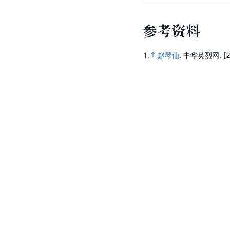
参
考
资
料
1.
赵琴仙
.
中华英烈网.
[