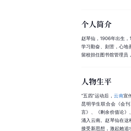
个人简介
赵琴仙，1906年出生
学习勤奋、刻苦，心地善
留校担任图书馆管理员
人物生平
“五四”运动后，
云南
宣
昆明学生联合会《
会刊
言
》、《剩余价值论》
涌入云南。赵琴仙在这
接受新思想，激起她追