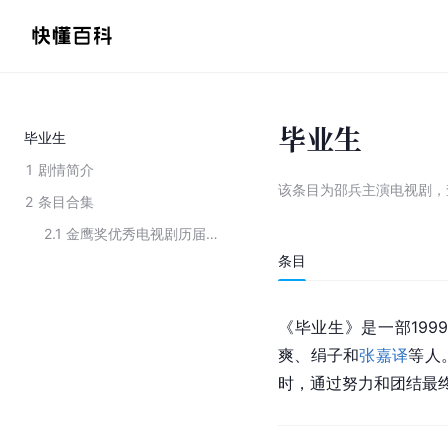
毕业生
毕业生
1
剧情简介
该条目为
邵兵主演电视剧
，
2
条目合集
2.1
金鹰奖优秀电视剧历届获奖作品
条目
《毕业生》是一部19
爽
、绢子和
张嘉译
等人
时，通过努力和团结最