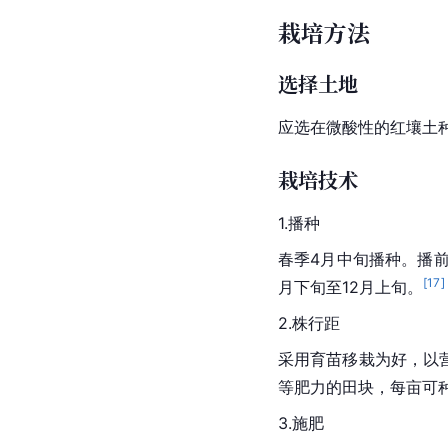
栽培方法
选择土地
应选在微酸性的红壤土
栽培技术
1.播种
春季4月中旬播种。播前
[
17
]
月下旬至12月上旬。
2.株行距
采用育苗移栽为好，以营养
等肥力的田块，每亩可种1
3.施肥