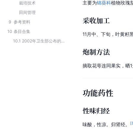
主要为
锦葵科
植物玫瑰
栽培技术
田间管理
采收加工
9
参考资料
10
条目合集
11月中、下旬，叶黄籽
10.1
2002年卫生部公布的可用于保健食品的物品
炮制方法
摘取
花萼
连同果实，晒
功能药性
性味归经
[
味酸，性凉。归肾经。