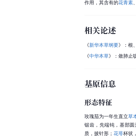
作用，其含有的
花青素
相关论述
《
新华本草纲要
》：根
《
中华本草
》：敛肺止
基原信息
形态特征
玫瑰茄为一年生直立
草
锯齿，先端钝，基部圆
质，披针形；
花萼
杯状