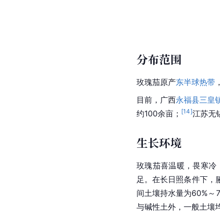
分布范围
玫瑰茄原产
东半球
热带
目前，广西
永福县
三皇
[
14
]
约100余亩；
江苏无
生长环境
玫瑰茄喜温暖，畏寒冷
足。在长日照条件下，
间土壤持水量为60%～
与碱性土外，一般土壤