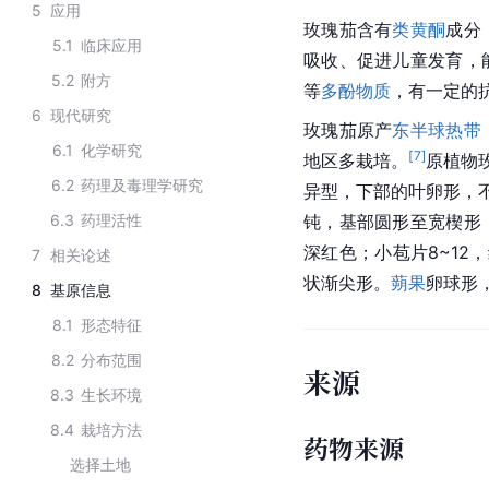
5
应用
玫瑰茄含有
类黄酮
成分
5.1
临床应用
吸收、促进儿童发育，
5.2
附方
等
多酚物质
，有一定的
6
现代研究
玫瑰茄原产
东半球
热带
6.1
化学研究
[
7
]
地区多栽培。
原植物
6.2
药理及毒理学研究
异型，下部的叶卵形，
6.3
药理活性
钝，基部圆形至宽楔形
深红色；小苞片8~12
7
相关论述
状渐尖形。
蒴果
卵球形
8
基原信息
8.1
形态特征
8.2
分布范围
来源
8.3
生长环境
8.4
栽培方法
药物来源
选择土地