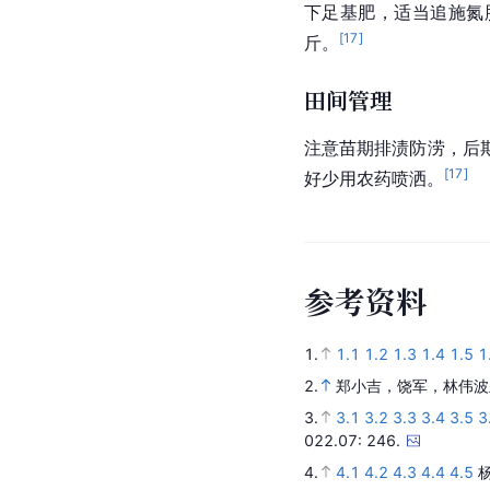
下足基肥，适当追施氮
[
17
]
斤。
田间管理
注意苗期排渍防涝，后
[
17
]
好少用农药喷洒。
参
考
资
料
1.
1.1
1.2
1.3
1.4
1.5
1
2.
郑小吉，饶军，林伟波
3.
3.1
3.2
3.3
3.4
3.5
3
022.07
: 246.
4.
4.1
4.2
4.3
4.4
4.5