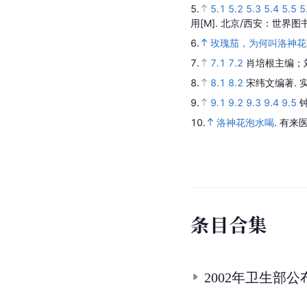
5.
5.1
5.2
5.3
5.4
5.5
5
用
[M].
北京/西安：世界图
6.
玫瑰茄，为何叫洛神花
7.
7.1
7.2
肖培根主编；
8.
8.1
8.2
宋纬文编著.
9.
9.1
9.2
9.3
9.4
9.5
10.
洛神花泡水喝
.
有来医
条
目
合
集
2002年卫生部