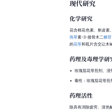
现代研究
化学研究
花含棉花色素、斛皮素
燕草
素-3-接骨木二
糖苷
的
花萼
和苞片含交让木
药理及毒理学研
玫瑰茄花萼煎剂、浸
毒性：玫瑰茄花萼煎剂
药理活性
除具有消除疲劳、清热