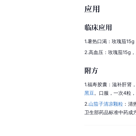
应用
临床应用
1.暑热口渴：玫瑰茄15g
2.高血压：玫瑰茄15g，
附方
1.福寿胶囊：滋补肝肾
黑豆
。口服，一次4粒
2.
山茄子清凉颗粒
：清
卫生部药品标准中药成