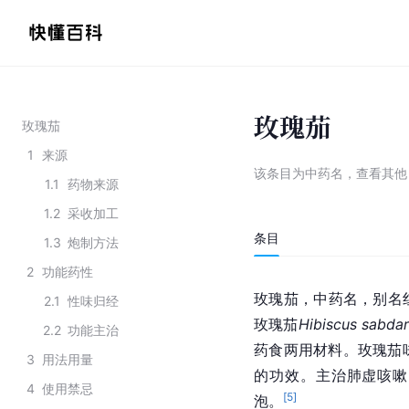
玫瑰茄
玫瑰茄
1
来源
该条目为
中药名
，
查看
其
1.1
药物来源
1.2
采收加工
条目
1.3
炮制方法
2
功能药性
玫瑰茄，中药名，别名
2.1
性味归经
玫瑰茄
Hibiscus sabdar
2.2
功能主治
药食两用材料。玫瑰茄
3
用法用量
的功效。主治肺虚咳嗽
4
使用禁忌
[
5
]
泡。