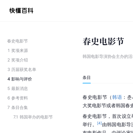
春史电影节
春史电影节
1
奖项来源
韩国电影导演协会主办的活
2
奖项介绍
3
历届获奖名单
条目
4
影响与评价
5
最新消息
春史电影节
（
韩语
：춘
6
参考资料
大奖电影节或者韩国春
7
条目合集
春史电影节，首次设立举
7.1
韩国举办的电影节
[
4
]
举行。
由韩国电影导
有电影作品。由评论家