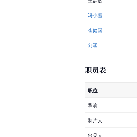
王歆然
冯小雪
崔健国
刘涵
职员表
职位
导演
制片人
出品人