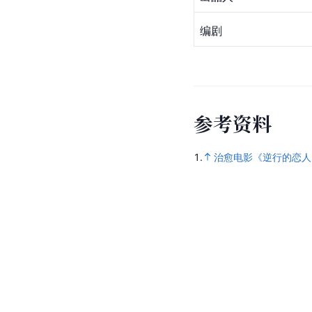
编剧
参
考
资
料
1.
治愈电影《逆行的恋人