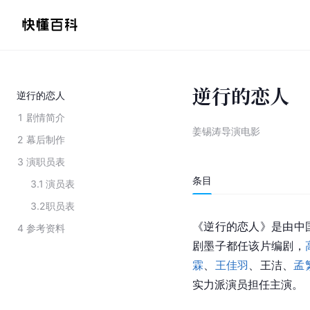
逆行的恋人
逆行的恋人
1
剧情简介
姜锡涛导演电影
2
幕后制作
3
演职员表
条目
3.1
演员表
3.2
职员表
《逆行的恋人》是由中
4
参考资料
剧墨子都任该片编剧，
霖
、
王佳羽
、
王洁
、
孟
实力派演员担任主演。