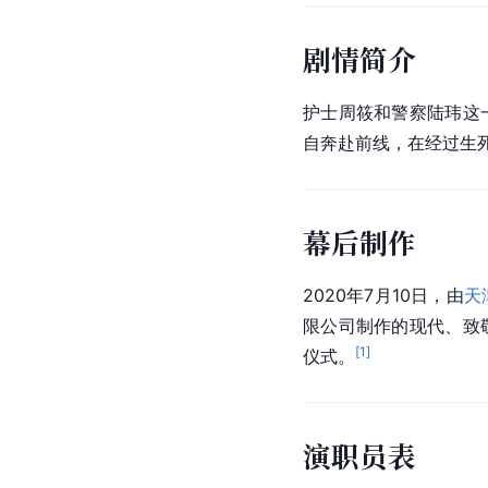
剧情简介
护士
周筱
和警察陆玮这
自奔赴前线，在经过生
幕后制作
2020年7月10日，由
天
限公司制作的现代、致
[
1
]
仪式。
演职员表