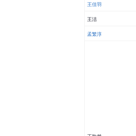
王佳羽
王洁
孟繁淳