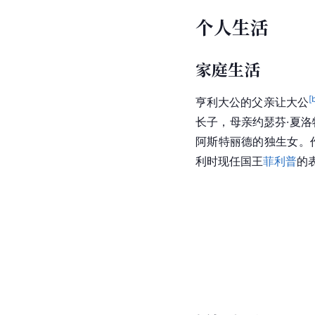
个人生活
家庭生活
[
亨利大公的父亲让大公
长子，母亲约瑟芬·夏
阿斯特丽德的独生女。
利时现任国王
菲利普
的