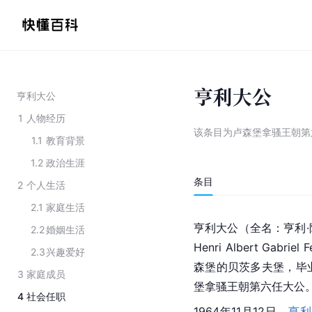
亨利大公
亨利大公
1
人物经历
该条目为
卢森堡拿骚王朝第
1.1
教育背景
1.2
政治生涯
条目
2
个人生活
2.1
家庭生活
亨利大公（全名：亨利·
2.2
婚姻生活
Henri Albert Gabr
2.3
兴趣爱好
森堡的贝茨多夫堡，毕
3
家庭成员
堡拿骚王朝第六任大公
4
社会任职
1964年11月12日，
亨利