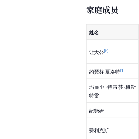
家庭成员
姓名
[b]
让大公
[
1
]
约瑟芬·夏洛特
玛丽亚·特雷莎·梅斯
特雷
纪尧姆
费利克斯