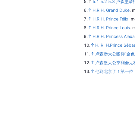
5.
5.1
5.2
5.3
卢森堡举
6.
H.R.H. Grand Duke
.
m
7.
H.R.H. Prince Félix
.
m
8.
H.R.H. Prince Louis
.
m
9.
H.R.H. Princess Alex
10.
H. R. H.Prince Séba
11.
卢森堡大公瞻仰“金色
12.
卢森堡大公亨利会见
13.
他到北京了！第一位