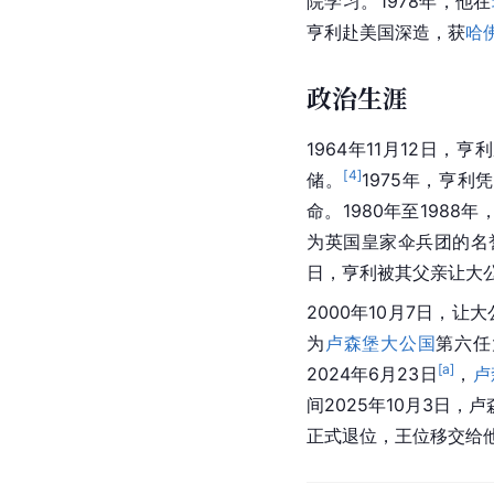
院学习。1978年，他在
亨利赴美国深造，获
哈
政治生涯
1964年11月12日，
[
4
]
储。
1975年，亨
命。1980年至1988年
为英国皇家伞兵团的名
日，亨利被其父亲让大
2000年10月7日，
为
卢森堡大公国
第六任
[a]
2024年6月23日
，
卢
间2025年10月3日，
正式退位，王位移交给