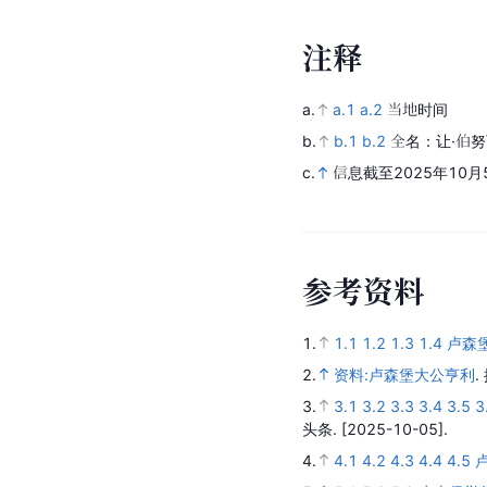
注
释
a.
a.1
a.2
当地时间  
b.
b.1
b.2
全名：让·伯努
c.
信息截至2025年10月
参
考
资
料
1.
1.1
1.2
1.3
1.4
卢森
2.
资料:卢森堡大公亨利
.
3.
3.1
3.2
3.3
3.4
3.5
3
头条.
[2025-10-05].
4.
4.1
4.2
4.3
4.4
4.5