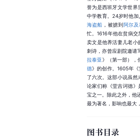
誉为是西班牙文学世界
中学教育。24岁时他
海盗船
，被掳到
阿尔及
忙。1616年他在贫病
卖文是他养活妻儿老小
刺诗，亦曾应剧院邀请写
拉泰亚
》（第一部），
德
》的创作。1605
了六次。这部小说虽然
论家们称《堂吉诃德》
宝之一。除此之外，他还
最为著名，影响也最大
图书目录