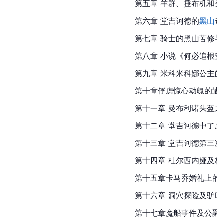
第五章 羊群、捶布机和
第六章 堂吉诃德的
黑山
第七章 骑士的黑山苦修
第八章 小说《何必追根
第九章 米科米科娜公主
第十章俘虏惊心动魄的
第十一章 曼布利诺头盔
第十二章 堂吉诃德中了
第十三章 堂吉诃德第三
第十四章 
杜尔
西内娅及
第十五章卡马乔婚礼上的
第十六章 洞穴探险及驴
第十七章魔船事件及公