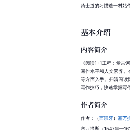
骑士道的习惯选一村姑作
基本介绍
内容简介
《阅读1+1工程：堂吉
写作水平和人文素养。
等方面入手。扫清阅读
写作技巧，快速掌握写
作者简介
作者：（
西班牙
）
塞万
塞万提斯（1547年—