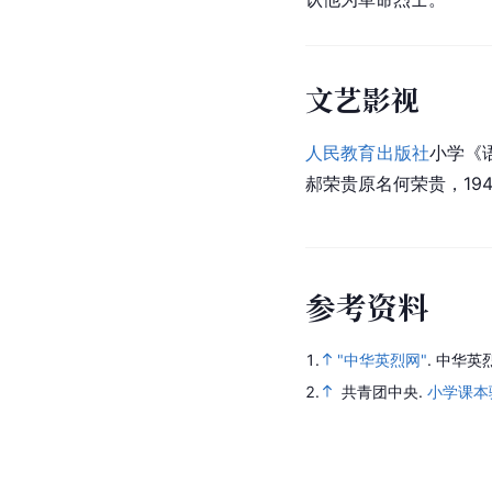
文艺影视
人民教育出版社
小学《
郝荣贵原名何荣贵，194
参
考
资
料
1.
"中华英烈网"
.
中华英
2.
共青团中央.
小学课本