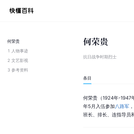
何荣贵
何荣贵
1
人物事迹
抗日战争时期烈士
2
文艺影视
3
参考资料
条目
何荣贵（1924年-19
年5月入伍参加
八路军
，
班长、排长、连指导员