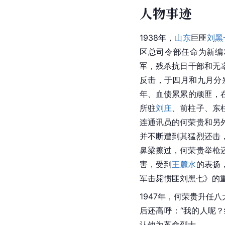
人物事迹
1938年，
山东
巨匪
刘黑
区总司令部任命为新编
军，残杀抗日干部和无辜
反击，于四月和九月分
年、血债累累的顽匪，
所驻
刘庄
、前柱子、东
连通讯员的何荣贵和另
并不断遭到其猛烈还击
鼻梁擦过，何荣贵举枪
害，受到
王麓水
的表扬
军击毙惯匪刘黑七》的
1947年，何荣贵升
后还高呼：“我的人呢
认他为革命烈士。