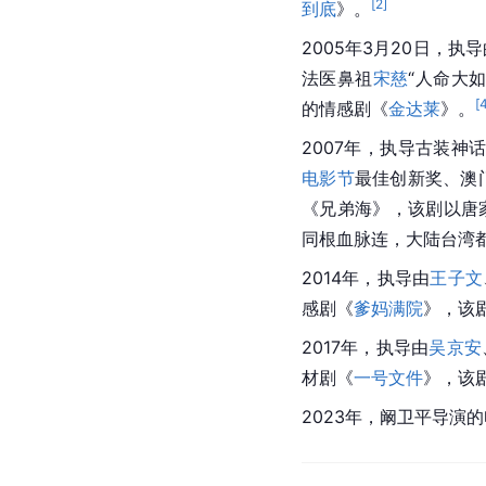
[
2
]
到底
》。
2005年3月20日，
法医鼻祖
宋慈
“人命大
[
的情感剧《
金达莱
》。
2007年，执导古装
神
电影节
最佳创新奖、澳
《
兄弟海
》，该剧以唐家
同根血脉连，大陆
台湾
2014年，执导由
王子文
感剧《
爹妈满院
》，该
2017年，执导由
吴京安
材剧《
一号文件
》，该
2023年，阚卫平导演