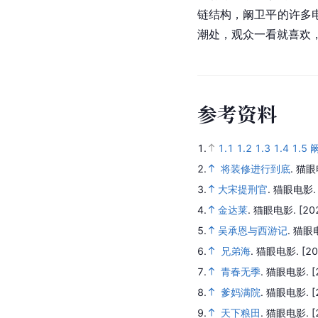
链结构，阚卫平的许多
潮处，观众一看就喜欢
参
考
资
料
1.
1.1
1.2
1.3
1.4
1.5
2.
将装修进行到底
.
猫眼
3.
大宋提刑官
.
猫眼电影
4.
金达莱
.
猫眼电影.
[20
5.
吴承恩与西游记
.
猫眼
6.
兄弟海
.
猫眼电影.
[20
7.
青春无季
.
猫眼电影.
[
8.
爹妈满院
.
猫眼电影.
[
9.
天下粮田
.
猫眼电影.
[