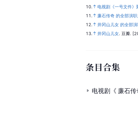
10.
电视剧《一号文件》
11.
廉石传奇 的全部演职
12.
井冈山儿女 的全部演
13.
井冈山儿女
.
豆瓣.
[2
条
目
合
集
电视剧《 廉石