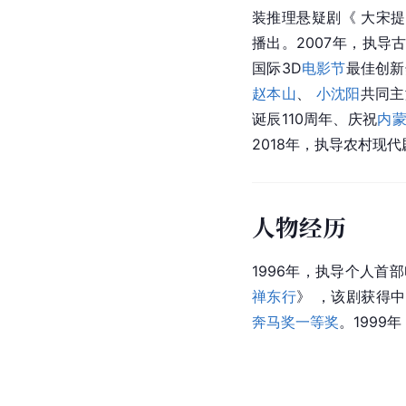
装推理悬疑剧《 大宋提
播出。2007年，执导
国际3D
电影节
最佳创新
赵本山
、 
小沈阳
共同主
诞辰110周年、庆祝
内
2018年，执导农村现
人物经历
1996年，执导个人首
禅东行
》 ，该剧获得
奔马奖
一等奖
。1999