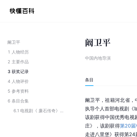
阚卫平
阚卫平
1
人物经历
中国内地导演
2
主要作品
3
获奖记录
条目
4
人物评价
5
参考资料
阚卫平，祖籍河北省，中
6
条目合集
执导个人首部电视剧《城
6.1
电视剧《 廉石传奇》的演职人员
该剧获得中国优秀电视剧
庄》，该剧获得
第20
走进八里堡》获得第24