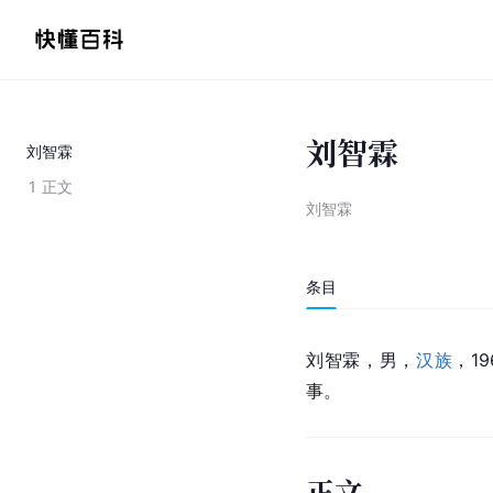
刘智霖
刘智霖
1
正文
刘智霖
条目
刘智霖，男，
汉族
，1
事。
正文