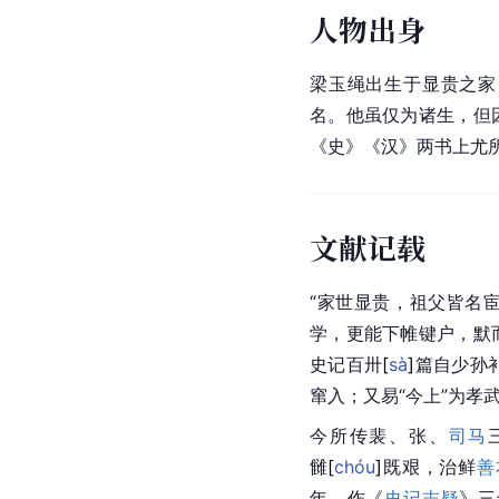
人物出身
梁玉绳出生于显贵之家
名。他虽仅为诸生，但
《史》《汉》两书上尤
文献记载
“家世显贵，祖父皆名
学，更能下帷键户，默
史记百
卅
[
sà
]
篇自少孙
窜入；又易“今上”为孝
今所传裴、张、
司马
雠
[
chóu
]
既艰，治鲜
善
年，作《
史记志疑
》三