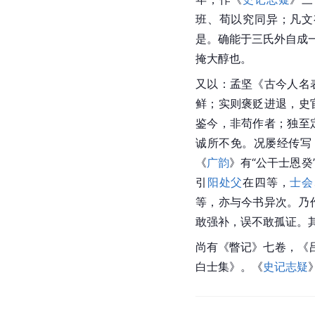
班、荀以究同异；凡文
是。确能于三氏外自成
掩大醇也。
又以：孟坚《古今人名
鲜；实则褒贬进退，
史
鉴今，非苟作者；独至
诚所不免。况屡经传写
《
广韵
》有“公干士恩癸
引
阳处父
在四等，
士会
等，亦与今书异次。乃
敢强补，误不敢孤证。
尚有《瞥记》七卷，《
白士集》。《
史记志疑