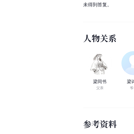
未得到答复。
人
物
关
系
梁同书
梁
父亲
爷
参
考
资
料