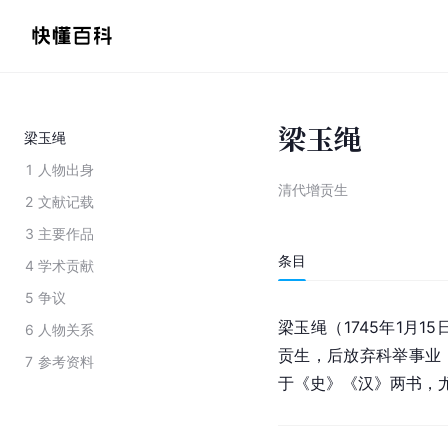
梁玉绳
梁玉绳
1
人物出身
清代增贡生
2
文献记载
3
主要作品
条目
4
学术贡献
5
争议
梁玉绳（1745年1月
6
人物关系
贡生，后放弃科举事业
7
参考资料
于《史》《汉》两书，