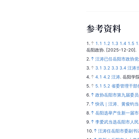
参
考
资
料
1.
1.1
1.2
1.3
1.4
1.5
1
岳阳政协.
[2025-12-20].
2.
汪涛已任岳阳市政协党
3.
3.1
3.2
3.3
3.4
汪涛
4.
4.1
4.2
汪涛
.
岳阳学院
5.
5.1
5.2
省委管理干部
6.
政协岳阳市第九届委员
7.
快讯｜汪涛、黄俊钧当
8.
岳阳选举产生新一届市
9.
李爱武当选岳阳市人民
10.
汪涛任岳阳市委副书