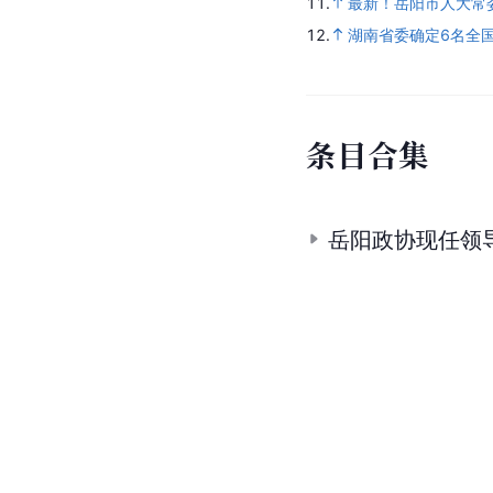
11.
最新！岳阳市人大常
12.
湖南省委确定6名全
条
目
合
集
岳阳政协现任领