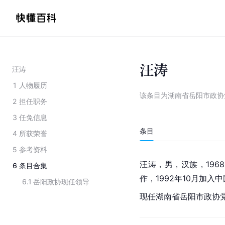
汪涛
汪涛
1
人物履历
该条目为
湖南省岳阳市政协
2
担任职务
3
任免信息
条目
4
所获荣誉
5
参考资料
汪涛，男，汉族，196
6
条目合集
作，1992年10月加
6.1
岳阳政协现任领导
现任湖南省岳阳市政协