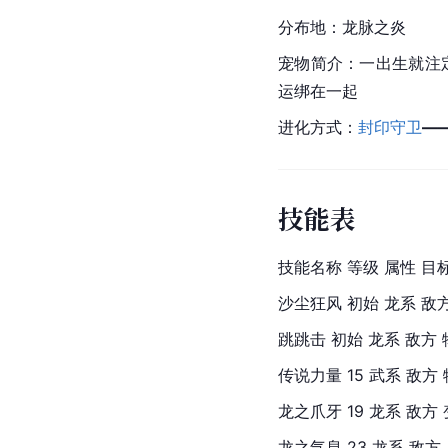
分布地：龙脉之炎
宠物简介：一出生就注
运绑在一起
进化方式：
封印守卫
—
技能表
技能名称 等级 属性 目标
沙尘狂风 初始 龙系 敌
跳跳击 初始 龙系 敌方 
传说力量 15 武系 敌方
龙之爪牙 19 龙系 敌方
龙之气息 23 龙系 敌方