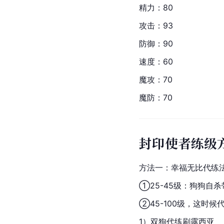
精力：80
攻击：93
防御：90
速度：60
魔攻：70
魔防：70
封印使者练级
方法一：幸福无比代练
①25-45级：狗狗自
②45-100级，这时
1）双狗代练刷露西亚