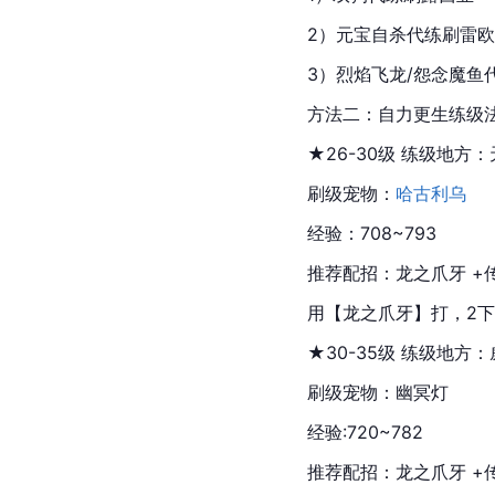
2）元宝自杀代练刷
雷欧
3）烈焰飞龙/
怨念魔鱼
方法二：自力更生练级
★26-30级 练级地方
刷级宠物：
哈古利乌
经验：708~793
推荐配招：龙之爪牙 +
用【龙之爪牙】打，2
★30-35级 练级地
刷级宠物：
幽冥灯
经验:720~782
推荐配招：龙之爪牙 +