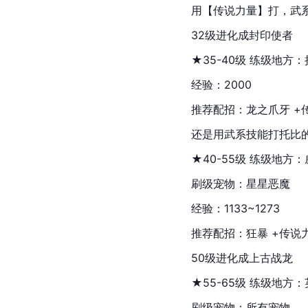
用【传说力量】打，武
32级进化成封印使者
★35-40级 练级地方
经验：2000
推荐配招：龙之爪牙 +传
还是用武系技能打托比
★40-55级 练级地
刷级宠物：星星恶魔
经验：1133~1273
推荐配招：狂暴 +传说力
50级进化成
上古战龙
★55-65级 练级地方
刷级宠物：所有宠物