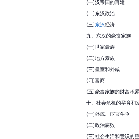
(一)
汉帝国
的再建
(二)东汉政治
(三)
东汉
经济
九、
东汉
的豪富家族
(一)世家豪族
(二)地方豪族
(三)皇室和外戚
(四)富商
(五)豪富家族的财富积
十、社会危机的孕育和
(一)外戚、
宦官
斗争
(二)政治腐败
(三)社会生活和意识的