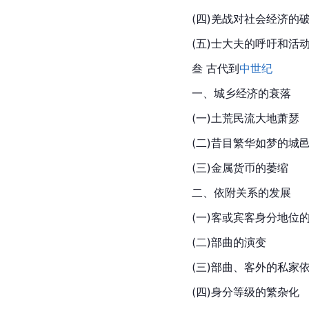
(四)羌战对社会经济的
(五)士大夫的呼吁和活
叁 古代到
中世纪
一、城乡经济的衰落
(一)土荒民流大地萧瑟
(二)昔目繁华如梦的城
(三)金属货币的萎缩
二、依附关系的发展
(一)客或宾客身分地位
(二)部曲的演变
(三)部曲、客外的私家
(四)身分等级的繁杂化