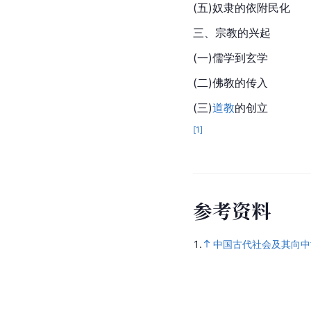
(五)奴隶的依附民化
三、宗教的兴起
(一)儒学到玄学
(二)佛教的传入
(三)
道教
的创立
[
1
]
参
考
资
料
1.
中国古代社会及其向中