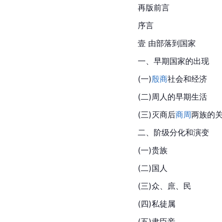
再版前言
序言
壹 由部落到国家
一、早期国家的出现
(一)
殷商
社会和经济
(二)周人的早期生活
(三)灭商后
商周
两族的
二、阶级分化和演变
(一)贵族
(二)国人
(三)众、庶、民
(四)私徒属
(五)隶臣妾