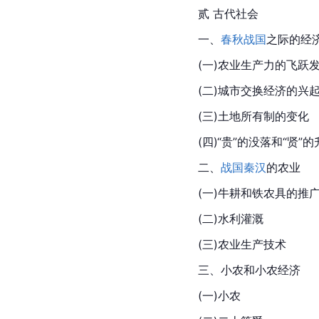
贰 古代社会
一、
春秋战国
之际的经
(一)农业生产力的飞跃
(二)城市交换经济的兴
(三)土地所有制的变化
(四)“贵”的没落和“贤”
二、
战国
秦汉
的农业
(一)牛耕和铁农具的推
(二)水利灌溉
(三)农业生产技术
三、小农和小农经济
(一)小农