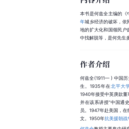
本书是何兹全主编的《
年
城乡经济的破坏，依
地的扩大化和国领民户
中找解脱等，是何先生
作者介绍
何兹全(1911— ) 中
生。1935年在
北平大
1940年接受中英庚款
并在该系讲授“中国通史”
员。1947年赴美国，在
文。1950年
抗美援朝战
何兹全
教授主要集中研