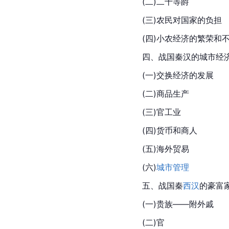
(二)二十等爵
(三)农民对国家的负担
(四)小农经济的繁荣和
四、战国秦汉的城市经
(一)交换经济的发展
(二)商品生产
(三)官工业
(四)货币和商人
(五)海外贸易
(六)
城市管理
五、战国秦
西汉
的豪富
(一)贵族——附外戚
(二)官