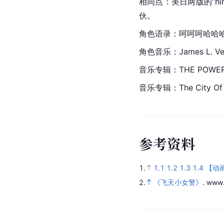
相同点：美日两版的“h
伙。
角色语录：呵呵呵哈哈
角色音乐：James L. Ve
音乐专辑：THE POWERPU
音乐专辑：The City Of S
参
考
资
料
1.
1.1
1.2
1.3
1.4
【动画
2.
《飞天小女警》
.
www.