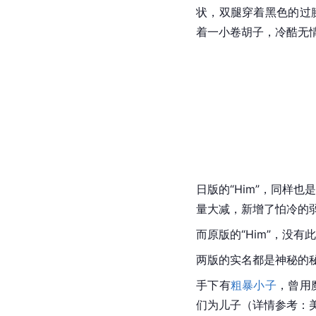
状，双腿穿着黑色的过
着一小卷胡子，冷酷无
日版的“Him”，同样
量大减，新增了怕冷的
而原版的“Him”，没有
两版的实名都是神秘的秘
手下有
粗暴小子
，曾用
们为儿子（详情参考：