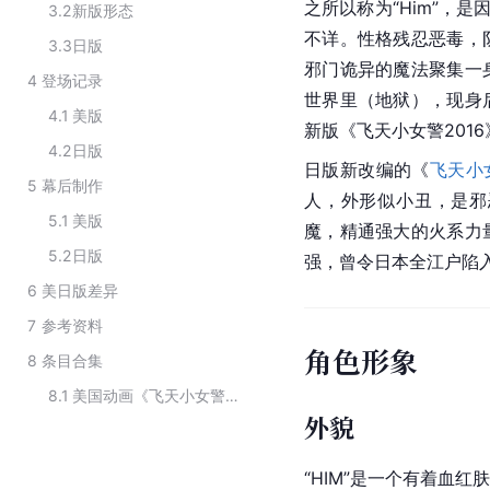
之所以称为“Him”，
3.2
新版形态
不详。性格残忍恶毒，
3.3
日版
邪门诡异的魔法聚集一
4
登场记录
世界里（地狱），现身
4.1
美版
新版《飞天小女警201
4.2
日版
日版新改编的《
飞天小
5
幕后制作
人，外形似小丑，是邪
5.1
美版
魔，精通强大的火系力
5.2
日版
强，曾令日本全江户陷
6
美日版差异
7
参考资料
角色形象
8
条目合集
8.1
美国动画《飞天小女警》系列中的角色
外貌
“HIM”是一个有着血