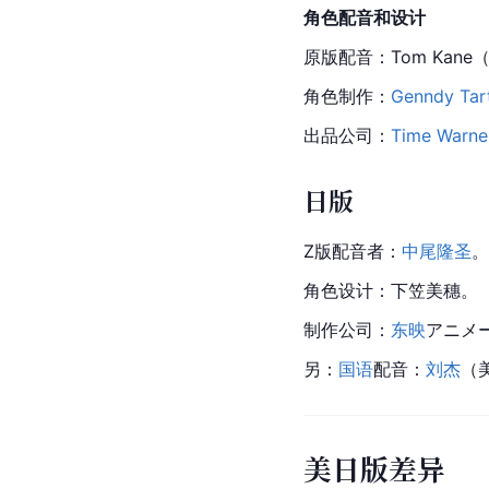
角色配音和设计
原版配音：Tom Kane
角色制作：
Genndy Tar
出品公司：
Time Warner
日版
Z版配音者：
中尾隆圣
。
角色设计
：下笠
美穗
。
制作公司：
东映
アニメ
另：
国语
配音：
刘杰
（
美日版差异