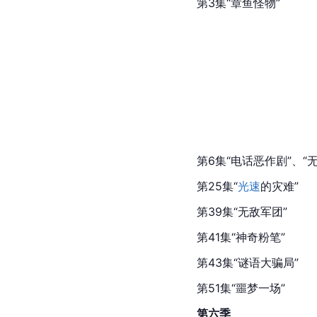
第3集“
章鱼
怪物”
第6集“电话恶作剧”、“
第25集“
光速
的灾难”
第39集“无敌军团”
第41集“神奇
粉笔
”
第43集“谜语大骗局”
第51集“噩梦一场”
第六季