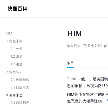
HIM
HIM
1
角色形象
该条目为
《飞天小女警》的
1.1
外貌
1.2
形象
条目
1.3
引述
2
角色能力
“HIM”（他），是美国
2.1
技能招式
恶的象征，自视为撒旦
2.2
日版能力
HIM是小女警对付的
3
变身形态
[
似恶魔的大钳手怪物。
3.1
原版形态