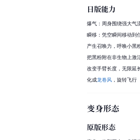
日版能力
爆气：周身围绕强大
气
瞬移：凭空瞬间移动到
产生召唤力，呼唤小黑
把黑粉附在非生物上激
改变手臂长度，无限延
化成
龙卷风
，旋转飞行
变身形态
原版形态