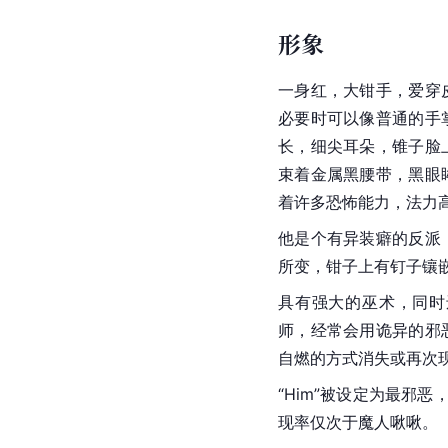
形象
一身红，大钳手，爱穿
必要时可以像普通的手
长，细尖耳朵，锥子脸
束着金属黑腰带，黑眼
着许多恐怖能力，法力
他是个有异装癖的反派
所变，钳子上有钉子镶
具有强大的巫术，同时
师，经常会用诡异的邪
自燃的方式消失或再次
“Him”被设定为最邪
现率仅次于魔人啾啾。