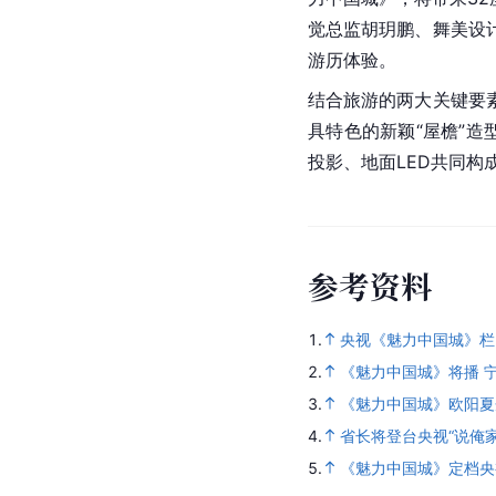
觉总监胡玥鹏、舞美设
游历体验。
结合旅游的两大关键要
具特色的新颖“屋檐”造
投影、地面LED共同构
参
考
资
料
1.
央视《魅力中国城》栏
2.
《魅力中国城》将播 
3.
《魅力中国城》欧阳夏
4.
省长将登台央视“说俺家
5.
《魅力中国城》定档央