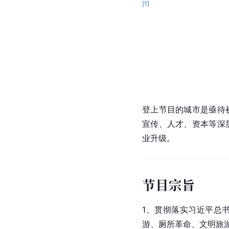
[
1
]
登上节目的城市是亟待
宣传、人才、资本等深
业升级。
节目宗旨
1、贯彻落实习近平总
游、厕所革命、文明旅