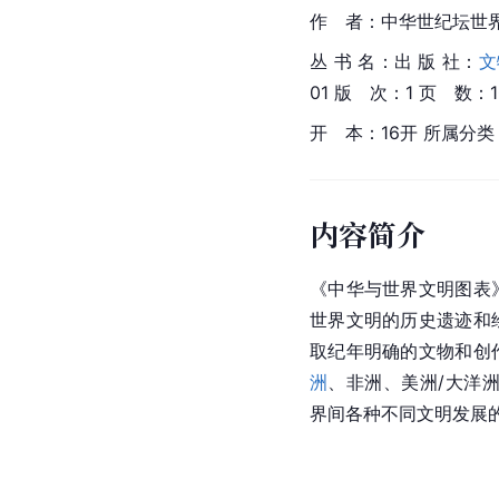
作　者：中华世纪坛世界
丛 书 名：出 版 社：
文
01 版　次：1 页　数：
开　本：16开 所属分类：
内容简介
《中华与世界文明图表
世界文明的历史遗迹和
取纪年明确的文物和创
洲
、
非洲
、
美洲
/大洋
界间各种不同文明发展