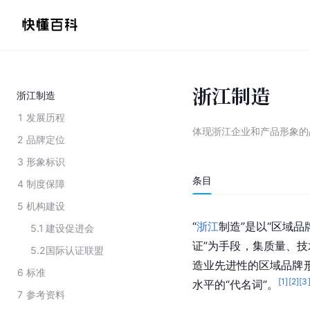
浙江制造
浙江制造
1
发展历程
体现浙江企业和产品形象的
2
品牌定位
3
形象标识
条目
4
制度保障
5
机构建设
“
浙江
制造”是以“区域
5.1
建设促进会
证”为手段，集质量、
5.2
国际认证联盟
造业先进性的区域品牌形
6
标准
[
1
]
[
2
]
[
3
水平的“代名词”。
7
参考资料