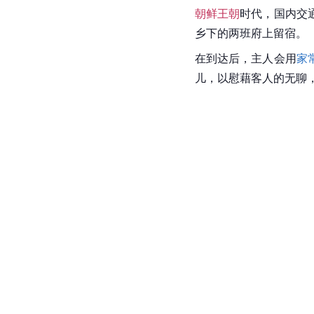
朝鲜王朝
时代，国内交
乡下的两班府上留宿。
在到达后，主人会用
家
儿，以慰藉客人的无聊