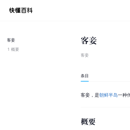
客妾
客妾
1
概要
客妾
条目
客妾，是
朝鲜半岛
一种
概要