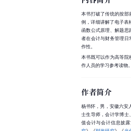
本书打破了传统的按部
例，详细讲解了电子表格
函数公式原理、解题思
者在会计与财务管理日
作性。
本书既可以作为高等院
作人员的学习参考读物
作者简介
杨书怀，男，安徽六安人
士生导师，会计学博士
值会计与会计信息披露
究
》《
财政研究
》《
当