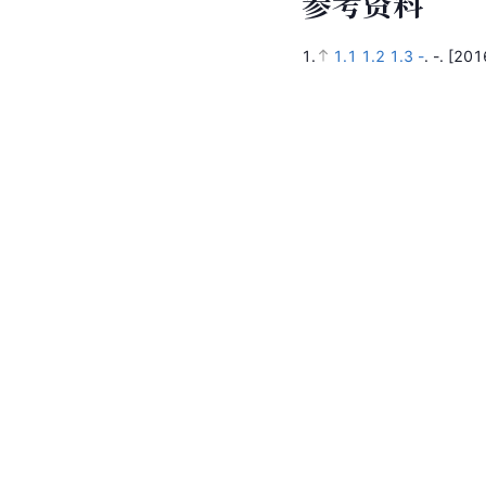
参
考
资
料
1.
1.1
1.2
1.3
-
.
-.
[201