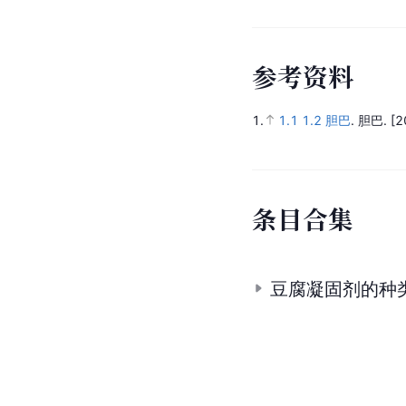
参
考
资
料
1.
1.1
1.2
胆巴
.
胆巴.
[2
条
目
合
集
豆腐凝固剂的种