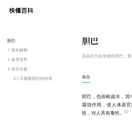
胆巴
胆巴
1
基本解释
该条目为
化学物质胆巴
，
查
2
参考资料
3
条目合集
条目
3.1
豆腐凝固剂的种类
胆巴，也俗称
卤水
，其
腐蚀作用，使
人体器官
[
1
]
统
，对人具有毒性。