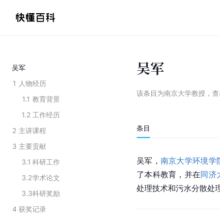
吴军
吴军
1
人物经历
该条目为
南京大学教授
，
查
1.1
教育背景
1.2
工作经历
条目
2
主讲课程
3
主要贡献
吴军，
南京大学环境学
3.1
科研工作
了本科教育，并在
同济
3.2
学术论文
处理技术和污水分散处
3.3
科研奖励
4
获奖记录