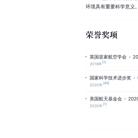
环境具有重要科学意义
荣誉奖项
英国皇家航空学会
·
2
[
1
]
2019年
国家科学技术进步奖
·
[
63
]
2020年
美国航天基金会
·
20
[
1
]
2020年