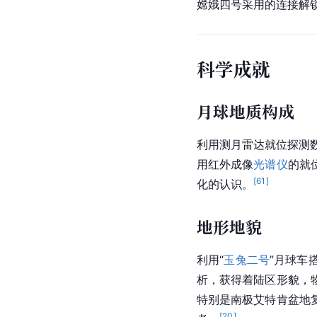
嫦娥四号采用的连接解
科学成就
月球地质构成
利用测月雷达就位探测
用红外成像
光谱仪
的就
[
61
]
化的认识。
地形地貌
利用“
玉兔二号
”月球车
析，获得着陆区形貌，
特别是南极艾特肯盆地
[
20
]