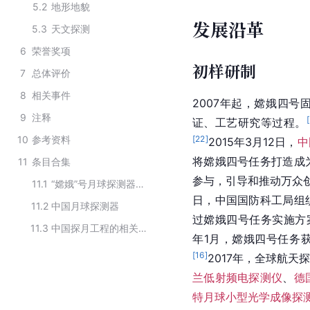
5.2
地形地貌
发展沿革
5.3
天文探测
6
荣誉奖项
初样研制
7
总体评价
8
相关事件
2007年起，嫦娥四
9
注释
[
证、工艺研究等过程。
10
参考资料
[
22
]
2015年3月12日，
中
将嫦娥四号任务打造成
11
条目合集
参与
，引导和推动万众
11.1
“嫦娥”号月球探测器系列
日，中国国防科工局组
11.2
中国月球探测器
过嫦娥四号任务实施方
11.3
中国探月工程的相关探测器
年1月，嫦娥四号任务
[
16
]
2017年，全球航
兰低射频电探测仪
、
德
特月球小型光学成像探