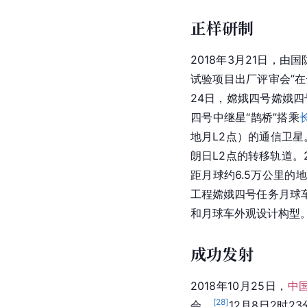
正样研制
2018年3月21日，
试验项目出厂评审会”
24日，嫦娥四号嫦娥四
四号中继星“鹊桥”搭乘
地月L2点）的通信卫星
朗日L2点的转移轨道。
距月球约6.5万公里的
工程嫦娥四号任务月球
和月球车外观设计构型
成功发射
2018年10月25日，
中
[
28
]
会。
12月8日2时