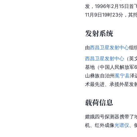
发，1996年2月15日
11月9日19时23分，
发射系统
由
西昌卫星发射中心
组
西昌卫星发射中心
（英文名
基地（中国人民解放军6
山彝族自治州
冕宁县
泽
术最先进、承揽外星发
载荷信息
嫦娥四号探测器携带了
机、红外成像
光谱仪
、