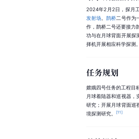
2024年2月2日，探
发射场
。
鹊桥
二号作为
作，鹊桥二号还要接力
功与在月球背面开展探
择机开展相应科学探测
任务规划
嫦娥四号任务的工程目
月球着陆器和巡视器，
研究；开展月球背面巡
[
11
]
境探测研究。