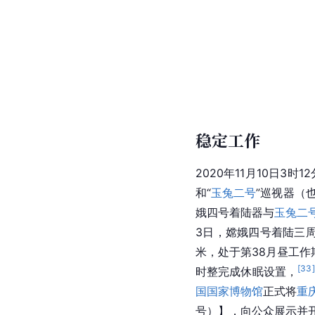
稳定工作
2020年11月10日3
和“
玉兔二号
”巡视器（
娥四号着陆器与
玉兔二
3日，嫦娥四号着陆三周年
米，处于第38月昼工作期
[
33
]
时整完成休眠设置，
国国家博物馆
正式将
重
号）】，向公众展示并