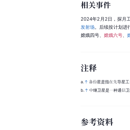
相关事件
2024年2月2日，探
发射场
。后续按计划进
嫦娥四号、
嫦娥六号
、
注
释
a.
备份星是指在先导星工
b.
中继卫星是一种通信卫
参
考
资
料