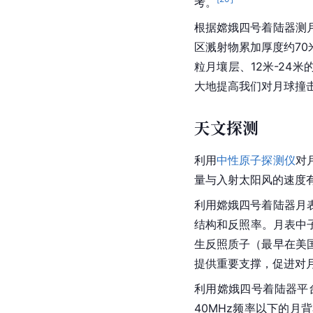
考。
根据嫦娥四号着陆器测
区溅射物累加厚度约70
粒月壤层、12米-24米
大地提高我们对月球撞
天文探测
利用
中性原子探测仪
对
量与入射太阳风的速度
利用嫦娥四号着陆器月
结构和
反照率
。月表
中
生反照
质子
（最早在美
提供重要支撑，促进对
利用嫦娥四号着陆器平
40MHz频率以下的月