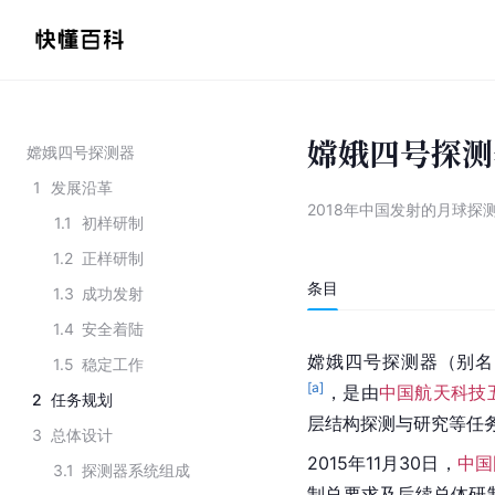
嫦娥四号探测
嫦娥四号探测器
1
发展沿革
2018年中国发射的月球探
1.1
初样研制
1.2
正样研制
条目
1.3
成功发射
1.4
安全着陆
嫦娥四号探测器（别名：
1.5
稳定工作
[a]
，是由
中国航天科技
2
任务规划
层结构探测与研究等任
3
总体设计
2015年11月30日，
中国
3.1
探测器系统组成
制总要求及后续总体研