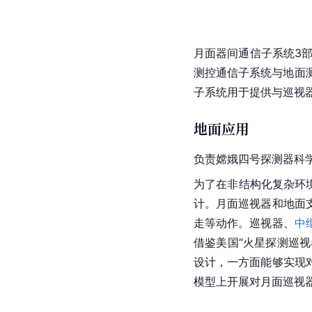
月面器间通信子系统3
测控通信子系统与地面
子系统用于提供与巡视
地面应用
负责嫦娥四号探测器科
为了在非结构化复杂环
计。月面巡视器和地面
走等动作。巡视器、
中
借鉴
美国
“火星探测巡
设计，一方面能够实现
模型上开展对月面巡视