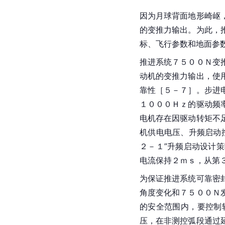
因为月球背面地形崎岖
的变推力输出。为此，
标、飞行参数和地面参
推进系统７５００Ｎ变
动机的变推力输出，使
靠性［５－７］。步进
１０００Ｈｚ的驱动频
电机存在因驱动转矩不
机供电电压、升频启动
２－１”升频启动设计
电流保持２ｍｓ，从第
为保证推进系统可靠密
角度变化和７５００Ｎ
的安全范围内，要控制
压，在非测控弧段通过