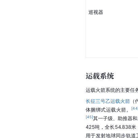
巡视器
运载系统
运载火箭系统的主要任
长征三号乙运载火箭
（
[
44
体捆绑式运载火箭。
[
45
]
其一子级、助推器和
425吨，全长54.83
用于发射地球同步轨道