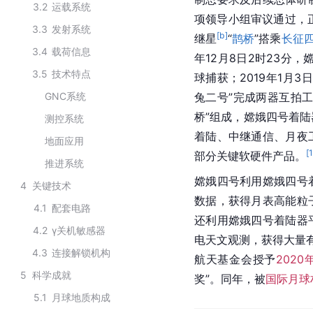
3.2
运载系统
项领导小组审议通过，
3.3
发射系统
[b]
继星
“
鹊桥
”搭乘
长征
3.4
载荷信息
年12月8日2时23分，
3.5
技术特点
球捕获；2019年1月3
GNC系统
兔二号”完成两器互拍
桥”组成，嫦娥四号着
测控系统
着陆、中继通信、月夜
地面应用
[
部分关键软硬件产品。
推进系统
嫦娥四号利用嫦娥四号
4
关键技术
数据，获得月表高能粒
4.1
配套电路
还利用嫦娥四号着陆器
4.2
γ关机敏感器
电天文观测，获得大量
4.3
连接解锁机构
航天基金会授予
202
5
科学成就
奖”。同年，被
国际月球
5.1
月球地质构成