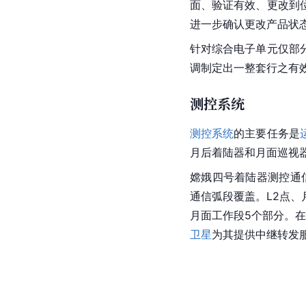
面、验证有效、更改到
进一步确认更改产品状
针对综合电子单元仅部
调制定出一整套行之有
测控系统
测控系统
的主要任务是
月后着陆器和月面巡视
嫦娥四号着陆器测控
通
通信弧段覆盖。L2点、
月面工作段5个部分。
卫星
为其提供中继转发