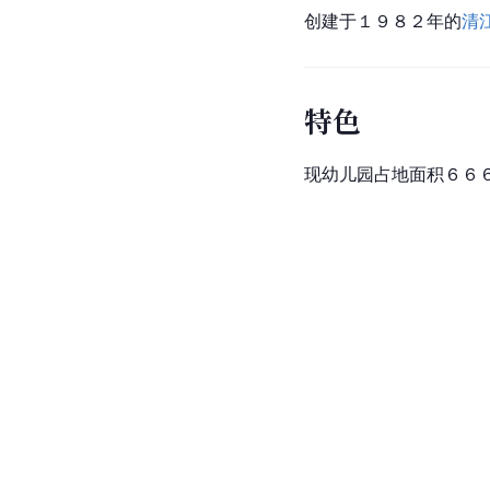
创建于１９８２年的
清
特色
现幼儿园占地面积６６