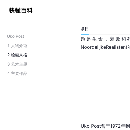
人物介绍
Uko Post(1954.7.27~
条目
义
画家。他的画作经常
Uko Post
题是生命，衰败和死亡
1
人物介绍
NoordelijkeRealis
2
绘画风格
3
艺术主题
4
主要作品
Uko Post曾于1972年