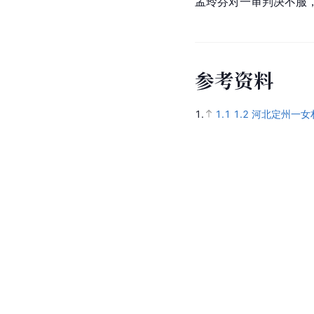
孟玲芬对一审判决不服
参
考
资
料
1.
1.1
1.2
河北定州一女