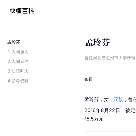
孟玲芬
孟玲芬
1
人物履历
曾任河北省定州市大辛庄镇
2
人物事件
3
法院判决
条目
4
参考资料
孟玲芬，女，
汉族
，曾
2016年8月22日，
15.5万元。