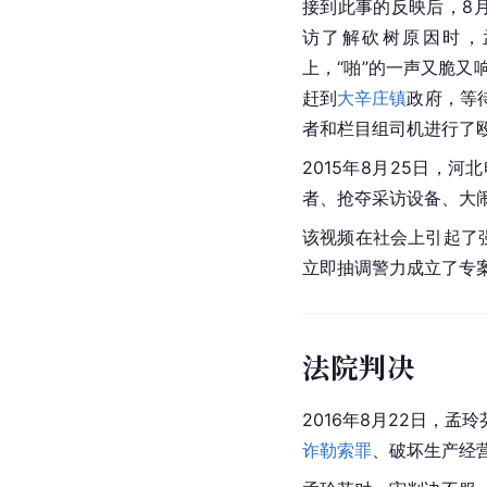
接到此事的反映后，8
访了解砍树原因时，
上，“啪”的一声又脆
赶到
大辛庄镇
政府，等
者和栏目组司机进行了
2015年8月25日，
河北
者、抢夺采访设备、大
该视频在社会上引起了强
立即抽调警力成立了专
法院判决
2016年8月22日，
诈勒索罪
、破坏生产经营