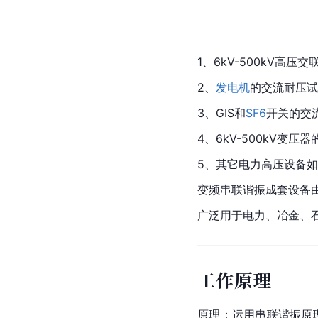
1、6kV-500kV高
2、
发电机
的交流耐压试
3、GIS和
SF6
开关的交
4、6kV-500kV变压
5、其它电力高压设备
变频串联谐振成套设备
广泛用于电力、冶金、
工作原理
原理：运用串联谐振原