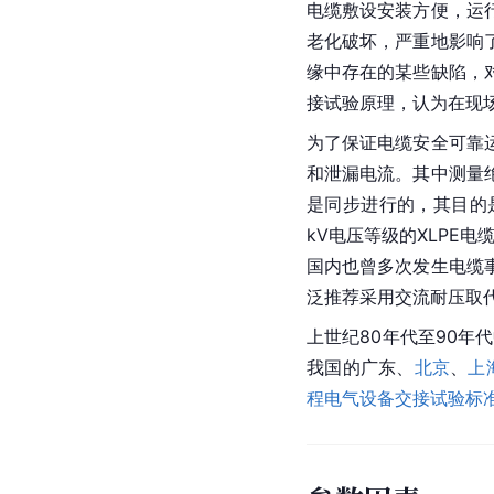
电缆敷设安装方便，运
老化破坏，严重地影响
缘中存在的某些缺陷，
接试验原理，认为在现
为了保证电缆安全可靠
和泄漏电流。其中测量
是同步进行的，其目的是发
kV电压等级的XLPE电
国内也曾多次发生电缆
泛推荐采用交流耐压取
上世纪80年代至90年
我国的
广东
、
北京
、
上
程电气设备交接试验标