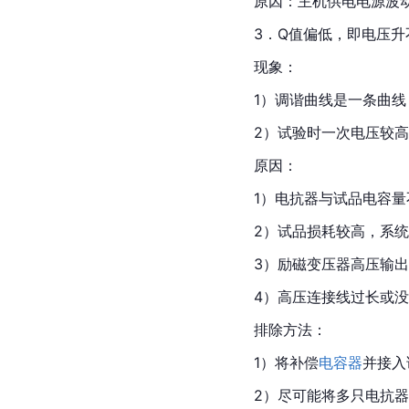
原因：主机供电电源波
3．Q值偏低，即电压
现象：
1）调谐曲线是一条曲
2）试验时一次电压较
原因：
1）电抗器与试品
电容量
2）试品损耗较高，系统
3）励磁变压器高压输
4）高压连接线过长或
排除方法：
1）将补偿
电容器
并接入
2）尽可能将多只电抗