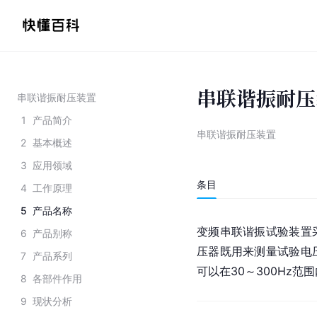
串联谐振耐压
串联谐振耐压装置
1
产品简介
串联谐振耐压装置
2
基本概述
3
应用领域
条目
4
工作原理
5
产品名称
变频串联谐振试验装置
6
产品别称
压器既用来测量试验电
7
产品系列
可以在30～300Hz
8
各部件作用
9
现状分析