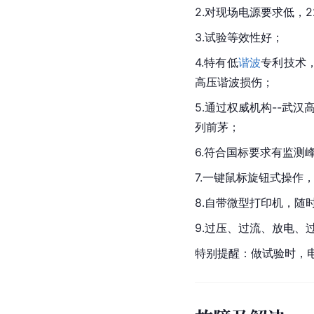
2.对现场电源要求低，2
3.试验等效性好；
4.特有低
谐波
专利技术
高压谐波损伤；
5.通过权威机构--
武汉
列前茅；
6.符合国标要求有监测
7.一键鼠标旋钮式操作
8.自带微型打印机，随
9.过压、过流、放电、
特别提醒：做试验时，