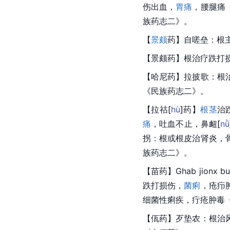
伤出血，
胃痛
，腰腿痛
族药志二》。
【
景颇
药】自嗟垒：根
【景颇药】根治疗跌打
【
哈尼
药】拉披歌：根
《民族药志二》。
【拉
祜
[
hù
]
药】
根茎
治
痛
，吐血不止，鼻
衄
[
nǜ
拐：根或根皮治肾炎，
族药志二》。
【苗药】Ghab jion
跌打损伤，
菌痢
，疮疖
细菌性痢疾，
疔疮
肿毒
【
佤
药】歹垫农：根治