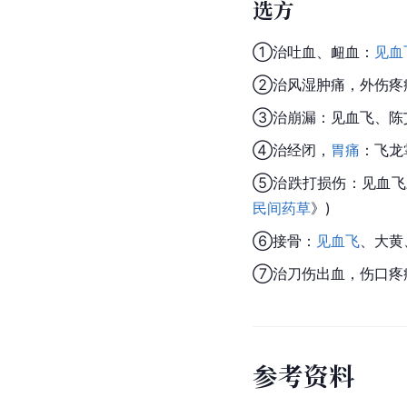
选方
①治吐血、衄血：
见血
②治风湿肿痛，外伤疼
③治崩漏：见血飞、
陈
④治经闭，
胃痛
：飞龙
⑤治跌打损伤：见血飞
民间药草
》)
⑥接骨：
见血飞
、大黄
⑦治刀伤出血，伤口疼
参
考
资
料