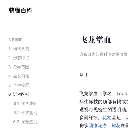
飞龙掌血
飞龙掌血
1
植物学史
该条目为
芸香科飞龙掌血属
2
形态特征
3
分布范围
条目
4
生长习性
5
本种提示
飞龙掌血（
学名
：Todda
6
近种区别
年生嫩枝的顶部有褐或
6.1
化学成分
透视
可见密生的透明油
6.2
性状鉴别
多而纤细。
花梗
甚短，
6.3
显微鉴别
房状
圆锥花序
；
雌花
序