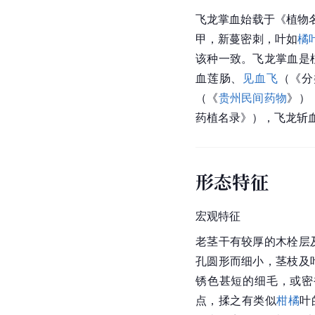
飞龙掌血始载于《植物
甲，新蔓密刺，叶如
橘
该种一致。飞龙掌血是
血莲肠、
见血飞
（《分
（《
贵州民间药物
》）
药植名录》），飞龙斩
形态特征
宏观特征
老茎干有较厚的木栓层
孔圆形而细小，茎枝及
锈色甚短的细毛，或密
点，揉之有类似
柑橘
叶