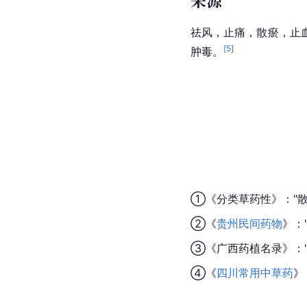
来源
祛风，止痛，散瘀，止
[
5
]
肿毒。
①《分类草药性》："
②《
贵州民间药物
》：
③《广西药植名录》：
④《
四川常用中草药
》