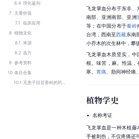
6.4
理化鉴别
飞龙掌血分布于东非、
7
主要价值
南部、亚洲南部、亚洲
7.1
临床应用
等；在中国分布于
秦岭
8
植物文化
台湾
，西南至
西藏
东南
8.1
来源
小乔木
的次生林中，攀
8.2
选方
飞龙掌血木质坚实，中
9
参考资料
根。味苦，麻。性温，
寒、
胃痛
、
肋间神经痛
10
条目合集
10.1
无患子目芸香科的药用植物
植物学史
名称考证
飞龙掌血是一种木植藤
手被刺伤，不仅疼痛还