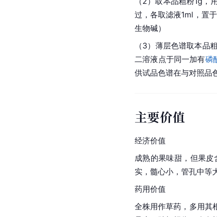
（2）取本品粗粉1g，
过，各取滤液1ml，置
生物碱）
（3）薄层色谱取本品粗粉
二溶液点于同一加有
磷
供试品色谱在与对照品
主要价值
经济价值
成熟的果味甜，但果皮
实，髓心小，管孔中等
药用价值
全株用作草药，多用其