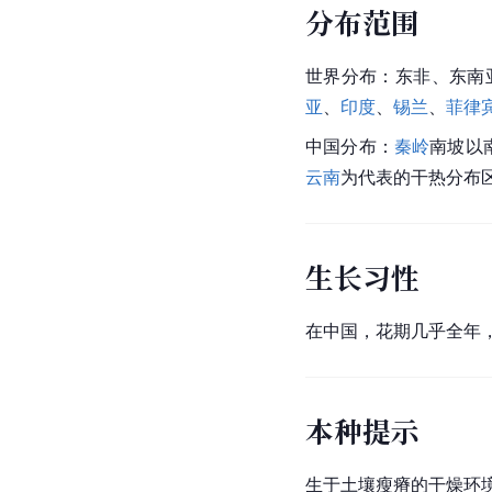
分布范围
世界分布：东非、东南
亚
、
印度
、
锡兰
、
菲律
中国
分布：
秦岭
南坡以
云南
为代表的干热分布
生长习性
在中国，花期几乎全年
本种提示
生于土壤瘦瘠的干燥环境时