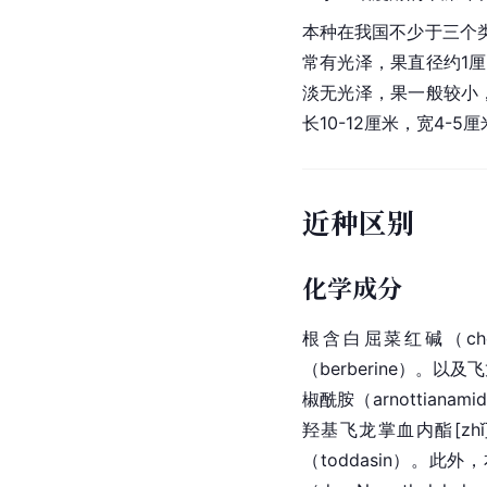
本种在我国不少于三个
常有光泽，果直径约1
淡无光泽，果一般较小，
长10-12厘米，宽4
近种区别
化学成分
根含白屈菜红碱（chele
（berberine）。以及飞
椒酰胺（arnottianam
羟基飞龙掌血内
酯[zhǐ
（toddasin）。此外