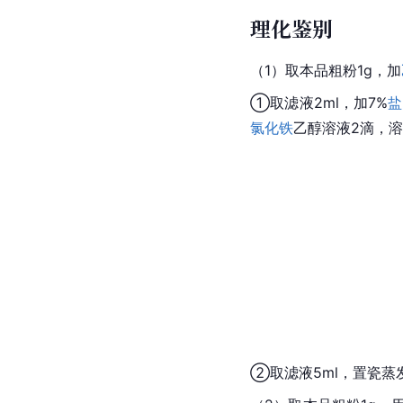
理化鉴别
（1）取本品粗粉1g，加
①取滤液2ml，加7%
盐
氯化铁
乙醇溶液2滴，
②取滤液5ml，置瓷
蒸