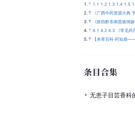
1.
1.1
1.2
1.3
1.4
1.5
1
2.
《广西中药资源大典 
3.
《政协黔东南苗族侗族
4.
4.1
4.2
4.3
《常见药
5.
【本草百科·药知鼎—
条
目
合
集
无患子目芸香科