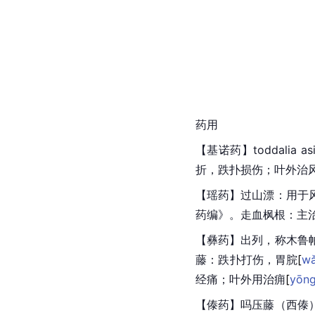
药用
【基诺药】toddalia 
折，跌扑损伤；叶外治
【瑶药】过山漂：用于
药编》。走血枫根：主
【彝药】出列，称木鲁
藤：跌扑打伤，胃
脘
[
w
经痛
；叶外用治
痈
[
yōn
【傣药】吗压藤（西傣