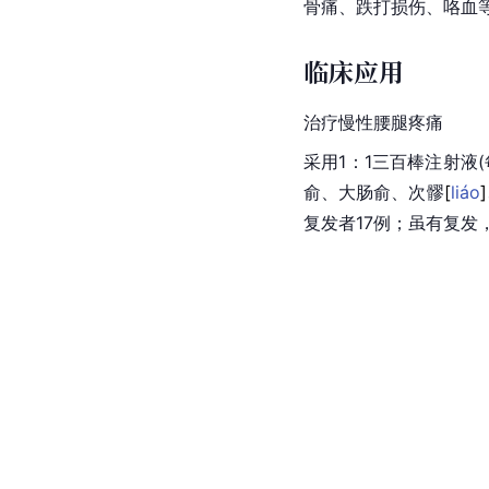
骨痛、跌打损伤、咯血等
临床应用
治疗慢性腰腿疼痛
采用1：1三百棒注射液
俞、大肠俞、次
髎
[
liáo
]
复发者17例；虽有复发