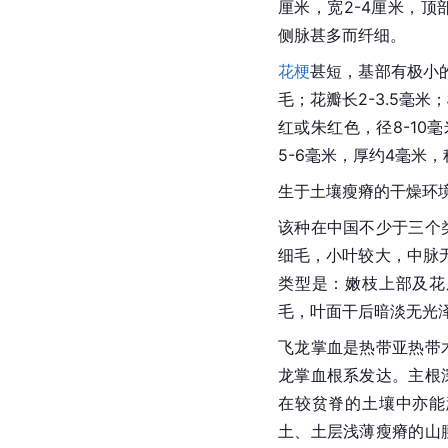
厘米，宽2-4厘米，
侧脉甚多而纤细。 
花梗
甚短，基部有极小
毛；花瓣长2-3.5毫
红或朱红色，径8-10
5-6毫米，厚约4毫米
生于土壤瘦瘠的干燥环境时
该种在中国不少于三个
细毛，小叶较大，中脉
类型是：嫩枝上部及花
毛，叶面干后暗淡无光
飞龙掌血是热带亚热带
龙掌血根系发达。主根
在较贫脊的土壤中亦能
土、土层浅薄瘦瘠的山