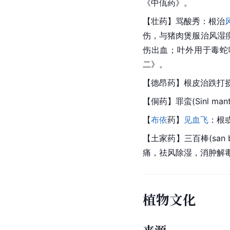
《中佤药》。
【壮药】骂酸秀：根治
伤，与猪肉煲服治风湿
伤出血；叶外用于毒蛇
二》。
【德昂药】根皮治跌打
【侗药】罪蛮(Sinl ma
【
布依
药】
见血飞
：根
【土家药】三百棒(san
痛，祛风除湿，消肿解
植物文化