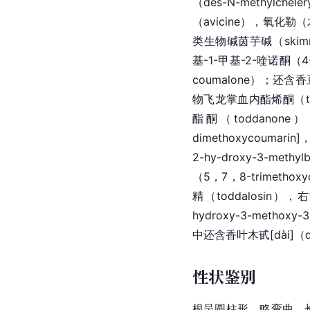
（des-N-methylch
（avicine），氧化勒（
类生物碱茵芋碱（skimm
基-1-甲基-2-喹诺酮（4
coumalone）；还含
物飞龙掌血内酯烯酮（tod
酯酮（toddanon
dimethoxycoumarin]
，
2-hy-droxy-3-methyl
（5，7，8-trimeth
精（toddalosin
hydroxy-3-methoxy-3
中还含香叶木
甙[dài]
（d
性状鉴别
根呈圆柱形，略弯曲，长约