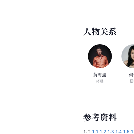
人
物
关
系
黄海波
何
搭档
搭
参
考
资
料
1.
1.1
1.2
1.3
1.4
1.5
1