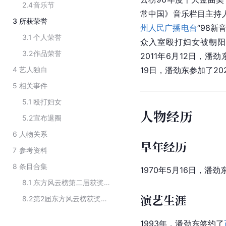
2.4
音乐节
常中国》音乐栏目主持人
3
所获荣誉
州人民广播电台
“98
3.1
个人荣誉
众入室殴打妇女被朝阳
3.2
作品荣誉
2011年6月12日，潘劲
4
艺人独白
19日，潘劲东参加了202
5
相关事件
5.1
殴打妇女
人物经历
5.2
宣布退圈
6
人物关系
早年经历
7
参考资料
8
条目合集
1970年5月16日，潘
8.1
东方风云榜第二届获奖名单
演艺生涯
8.2
第2届东方风云榜获奖歌手
1993年，潘劲东签约了