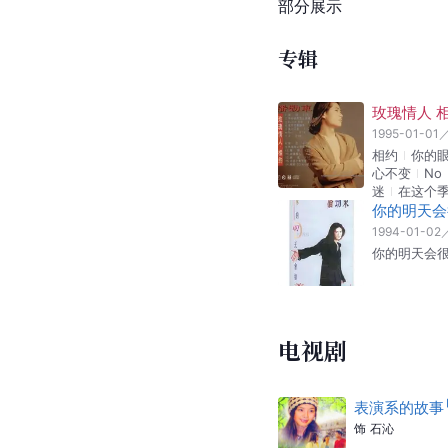
部分展示
专辑
玫瑰情人 
1995-01-01
相约
你的
心不变
No
迷
在这个
你的明天会
1994-01-02
你的明天会
电视剧
表演系的故事
饰
石沁