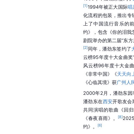
[
1
]
1994年被正大国际
唱
化流程的包装，推出专
上了中国流行音乐的前
约》，包含《你的泪我
剧院举办的第二届“东方
[
2
]
同年，潘劲东签约了
云榜95年度十大金曲奖
风云榜96年度十大金曲奖
《非常中国》《
天天向
《心临其境》获
广州人
2000年2月，潘劲东
潘劲东在
西安
开歌友会
共同演唱的歌曲《回归
[
8
]
《春夜喜雨》。
20
[
6
]
约》。