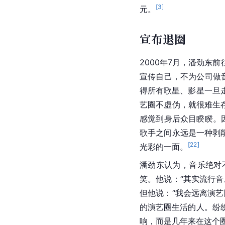
[
3
]
元。
宣布退圈
2000年7月，潘劲东前
宣传自己，不为公司做
得所有歌星、影星一旦
艺圈不虚伪，就很难生
感觉到身后众目睽睽。
歌手之间永远是一种剥
[
22
]
光彩的一面。
潘劲东认为，音乐绝对
笑。他说：“其实流行
但他说：“我会远离演
的演艺圈生活的人。纷
响，而是几年来在这个