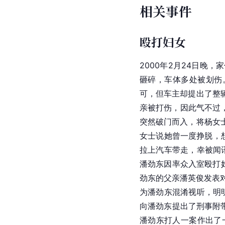
相关事件
殴打妇女
2000年2月24日晚，
砸碎，车体多处被划伤
可，但车主却提出了整
亲被打伤，因此气不过
突然破门而入，将杨女
女士说她曾一度挣脱，
拉上汽车带走，幸被闻
潘劲东因率众入室殴打
劲东的父亲潘英俊发表对
为潘劲东混淆视听，明
向潘劲东提出了刑事附带
潘劲东打人一案作出了