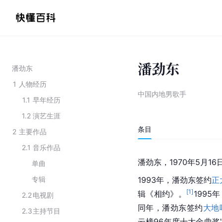
潘劲东
潘劲东
1
人物经历
中国内地男歌手
1.1
早年经历
1.2
演艺生涯
条目
2
主要作品
2.1
音乐作品
潘劲东，1970年5月1
单曲
专辑
1993年，潘劲东签约
正
[
1
]
辑《相约》。
199
2.2
电视剧
同年，潘劲东签约
大地
2.3
主持节目
云榜96年度十大金曲奖”。