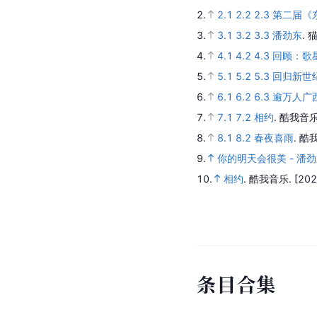
2.
2.1
2.2
2.3
第二届《
3.
3.1
3.2
3.3
潘劲东
.
猫
4.
4.1
4.2
4.3
回顾：歌星
5.
5.1
5.2
5.3
回归新世
6.
6.1
6.2
6.3
逾万人广
7.
7.1
7.2
相约
.
酷我音乐
8.
8.1
8.2
春夜喜雨
.
酷
9.
你的明天会很美 - 潘
10.
相约
.
酷我音乐.
[202
条
目
合
集