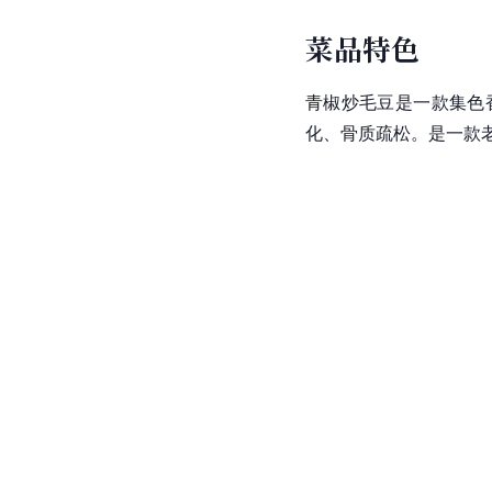
菜品特色
青椒炒毛豆是一款集
色
化、
骨质疏松
。是一款