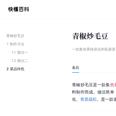
青椒炒毛豆
青椒炒毛豆
1
制作方法
一款集色香味俱全的私家菜
1.1
做法一
1.2
做法二
条目
2
菜品特色
青椒炒毛豆是一款集
色
料制作而成。做法简单
化、
骨质疏松
。是一款