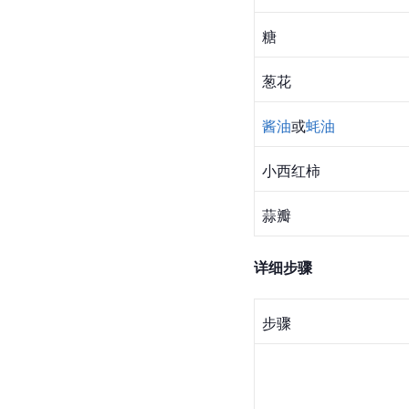
糖
葱花
酱油
或
蚝油
小西红柿
蒜瓣
详细步骤
步骤