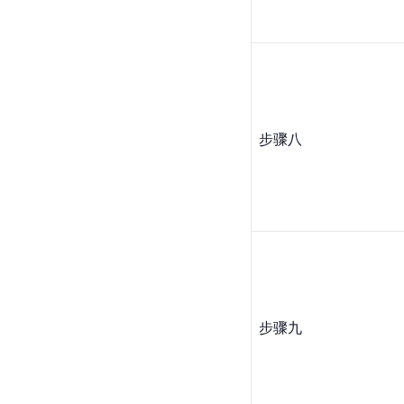
步骤八
步骤九