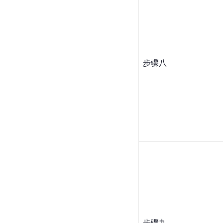
步骤八
步骤九