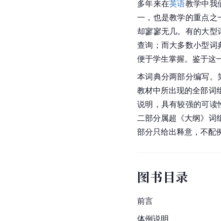
多年来在
英语
教学中我
一，也是教学的重点之
却寥寥无几。有的大型
查询；而大多数小型词
便于学生掌握。鉴于这
本词典分两部分编写。
教材中所出现的全部词组
说明，具有较强的可读
二部分属超《大纲》词组
部分只给出释意，不配
图书目录
前言
体例说明