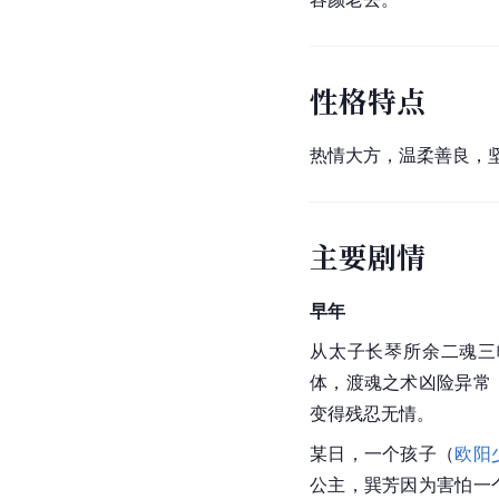
性格特点
热情大方，温柔善良，
主要剧情
早年
从
太子长琴
所余二魂三
体，渡魂之术凶险异常
变得残忍无情。
某日，一个孩子（
欧阳
公主，巽芳因为害怕一