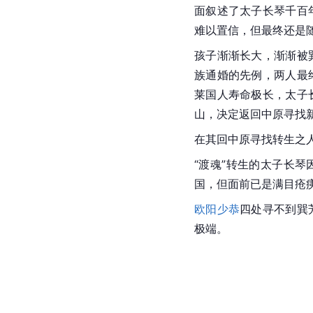
面叙述了
太子长琴
千百
难以置信，但最终还是
孩子渐渐长大，渐渐被
族通婚的先例，两人最
莱
国人寿命极长，太子
山，决定返回中原寻找
在其回中原寻找转生之
“渡魂”转生的太子长
国，但面前已是满目疮
欧阳少恭
四处寻不到巽
极端。