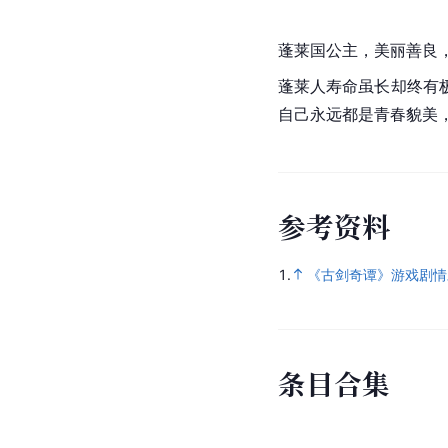
蓬莱国公主，美丽善良
蓬莱
人寿命虽长却终有
自己永远都是青春貌美，
参
考
资
料
1.
《古剑奇谭》游戏剧情
条
目
合
集