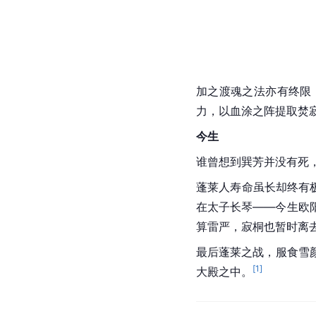
加之渡魂之法亦有终限
力，以血涂之阵提取焚
今生
谁曾想到巽芳并没有死
蓬莱
人寿命虽长却终有
在太子长琴——今生
欧
算雷严，寂桐也暂时离
最后蓬莱之战，服食雪
[
1
]
大殿之中。