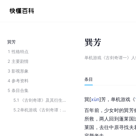
巽芳
巽芳
1
性格特点
单机游戏《古剑奇谭一》人
2
主要剧情
3
影视形象
条目
4
参考资料
5
条目合集
巽
[
xùn
]
芳，单机游戏《
5.1
《古剑奇谭》及其衍生作品中的主演角色
5.2
单机游戏《古剑奇谭：琴心剑魄今何在》的角色
百年前，少女时的巽芳
所救，两人回到蓬莱国
莱国，去往中原寻找夫
容颜老去。