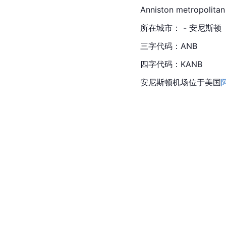
Anniston metropolitan
所在城市： - 安尼斯顿
三字代码：ANB
四字代码：KANB
安尼斯顿机场位于美国