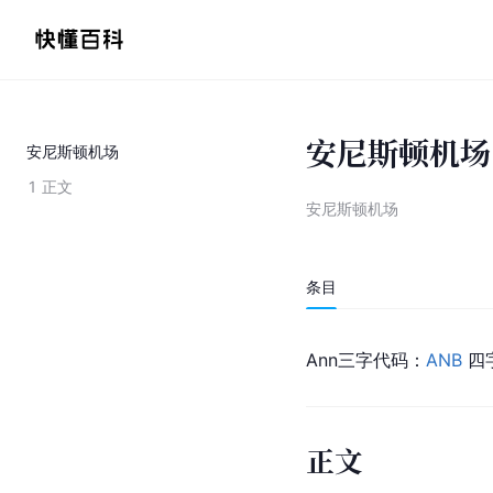
安尼斯顿机场
安尼斯顿机场
1
正文
安尼斯顿机场
条目
Ann三字代码：
ANB
 四
正文