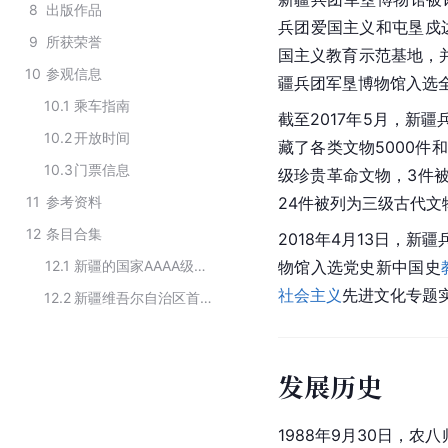
8
出版作品
兵团爱国主义和屯垦戍
9
所获荣誉
国主义教育示范基地，并
10
参观信息
疆兵团军垦博物馆入选
10.1
乘车指南
截至2017年5月，新
10.2
开放时间
藏了各类文物5000件
10.3
门票信息
级珍贵革命文物，3件
11
参考资料
24件被列为三级古代文
12
条目合集
2018年4月13日，新
12.1
新疆的国家AAAA级旅游景区
物馆入选党史新中国史
社会主义
先进文化专题
12.2
新疆维吾尔自治区首批国有公益性收藏单位名单
发展历史
1988年9月30日，农八