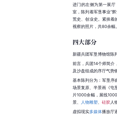
进门的左侧为第一展厅
室，陈列着军垦事业“
荒史、创业史。紧挨着
视察的照片，共80余
四大部分
新疆兵团军垦博物馆陈
前言，兵团14个师简介
及沙盘组成的序厅气势
基本陈列分为：军垦序
场景复原、半景画《屯
片1000余幅，
展线
10
景、
人物雕塑
、
硅胶
人
虚拟现实
多媒体
播放厅