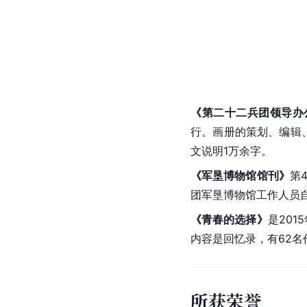
《第二十二兵团领导办
行。画册的策划、编辑
文说明1万余字。
《军垦博物馆馆刊》
第
团军垦博物馆工作人员
《青春的选择》
是20
内容是回忆录，有62名
所获荣誉