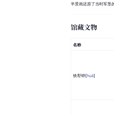
半景画还原了当时军垦
馆藏文物
名称
铁犁
铧
[
huá
]