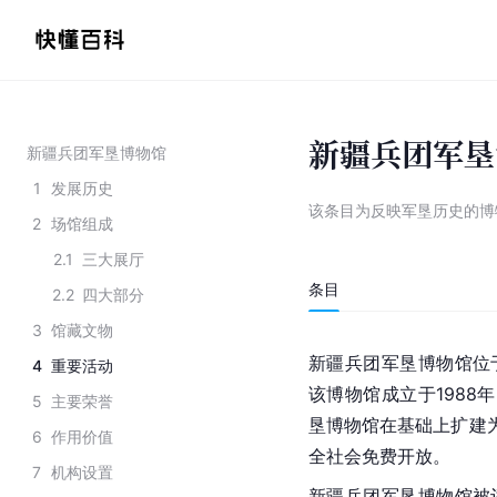
新疆兵团军垦
新疆兵团军垦博物馆
1
发展历史
该条目为
反映军垦历史的博
2
场馆组成
2.1
三大展厅
条目
2.2
四大部分
3
馆藏文物
新疆兵团军垦博物馆位
4
重要活动
该博物馆成立于1988
5
主要荣誉
垦博物馆在基础上扩建为
6
作用价值
全社会免费开放。
7
机构设置
新疆兵团军垦博物馆被