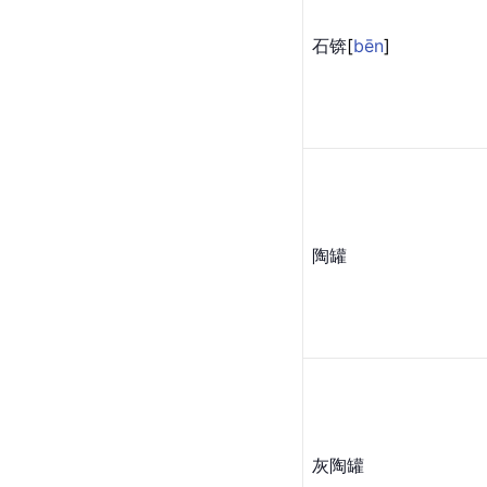
石
锛
[
bēn
]
陶罐
灰陶罐