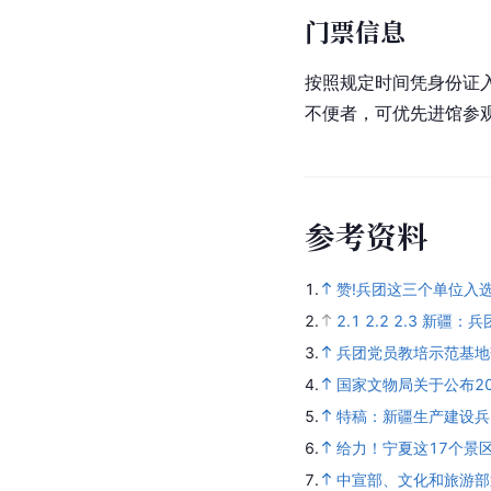
门票信息
按照规定时间凭身份证
不便者，可优先进馆参
参
考
资
料
1.
赞!兵团这三个单位入
2.
2.1
2.2
2.3
新疆：兵
3.
兵团党员教培示范基地
4.
国家文物局关于公布2
5.
特稿：新疆生产建设兵
6.
给力！宁夏这17个景区
7.
中宣部、文化和旅游部